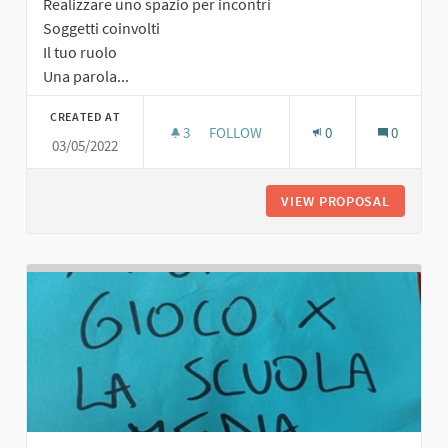
Realizzare uno spazio per incontri
Soggetti coinvolti
Il tuo ruolo
Una parola...
CREATED AT
3
3 FOLLOWERS
FOLLOW
0
0
03/05/2022
SPAZIO PER INCONTRI
VIEW PROPOSAL
SPAZIO 