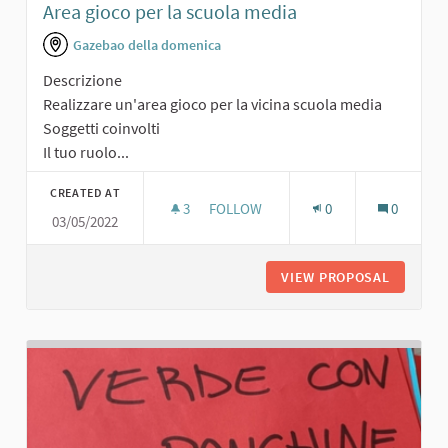
Area gioco per la scuola media
Gazebao della domenica
Descrizione
Realizzare un'area gioco per la vicina scuola media
Soggetti coinvolti
Il tuo ruolo...
CREATED AT
3
3 FOLLOWERS
FOLLOW
0
0
03/05/2022
AREA GIOCO PER LA SCUOLA MEDIA
VIEW PROPOSAL
AREA GI