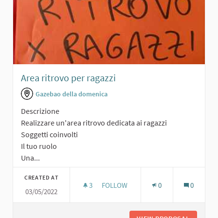
Area ritrovo per ragazzi
Gazebao della domenica
Descrizione
Realizzare un'area ritrovo dedicata ai ragazzi
Soggetti coinvolti
Il tuo ruolo
Una...
CREATED AT
3
3 FOLLOWERS
FOLLOW
0
0
03/05/2022
AREA RITROVO PER RAGAZZI