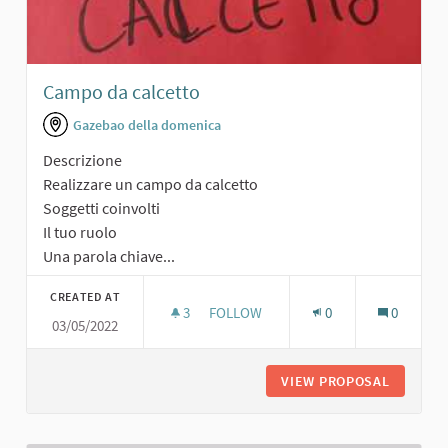
Campo da calcetto
Gazebao della domenica
Descrizione
Realizzare un campo da calcetto
Soggetti coinvolti
Il tuo ruolo
Una parola chiave...
CREATED AT
3
3 FOLLOWERS
FOLLOW
0
0
03/05/2022
CAMPO DA CALCETTO
VIEW PROPOSAL
CAMPO 