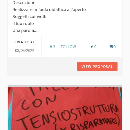
Descrizione
Realizzare un'aula didattica all'aperto
Soggetti coinvolti
Il tuo ruolo
Una parola...
CREATED AT
3
3 FOLLOWERS
FOLLOW
0
0
03/05/2022
SCUOLA ALL'APERTO
VIEW PROPOSAL
SCUOLA 