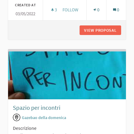
CREATED AT
3
3 FOLLOWERS
FOLLOW
0
0
03/05/2022
PARCO PUBBLICO
VIEW PROPOSAL
PARCO P
Spazio per incontri
Gazebao della domenica
Descrizione