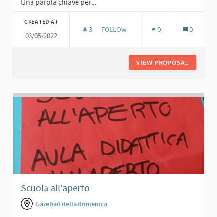
Una parola chiave per...
CREATED AT
3
3 FOLLOWERS
FOLLOW
0
0
03/05/2022
CAMPO DA BOCCE
VIEW PROPOSAL
CAMPO 
Scuola all'aperto
Gazebao della domenica