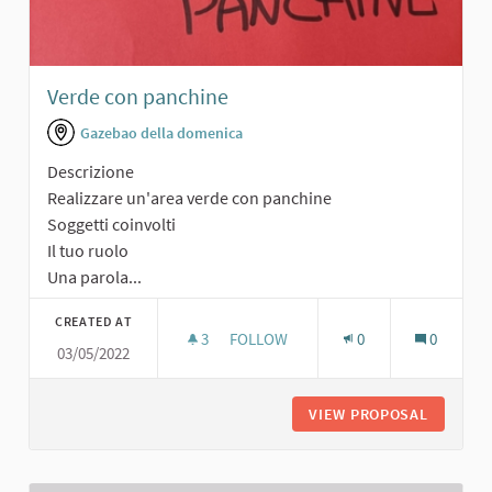
Verde con panchine
Gazebao della domenica
Descrizione
Realizzare un'area verde con panchine
Soggetti coinvolti
Il tuo ruolo
Una parola...
CREATED AT
3
3 FOLLOWERS
FOLLOW
0
0
03/05/2022
VERDE CON PANCHINE
VIEW PROPOSAL
VERDE C