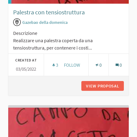
Palestra con tensiostruttura
Gazebao della domenica
Descrizione
Realizzare una palestra coperta da una
tensiostruttura, per contenere i costi...
CREATED AT
3
3 FOLLOWERS
FOLLOW
0
0
03/05/2022
PALESTRA CON TENSIOSTRUTTURA
VIEW PROPOSAL
PALEST