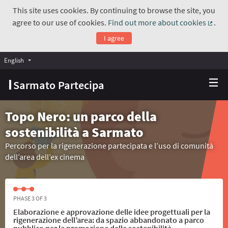
This site uses cookies. By continuing to browse the site, you
agree to our use of cookies.
Find out more about cookies
.
(Exte
I agree
English
Choose language
Scegli la lingua
Sarmato Partecipa
Topo Nero: un parco della
sostenibilità a Sarmato
Percorso per la rigenerazione partecipata e l’uso di comunità
dell’area dell’ex cinema
PHASE 3 OF 3
Elaborazione e approvazione delle idee progettuali per la
rigenerazione dell’area: da spazio abbandonato a parco
pubblico per la promozione della sostenibilità