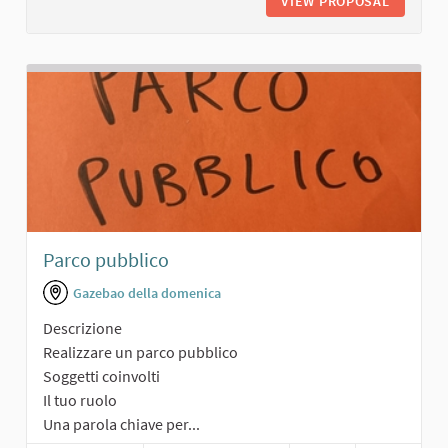
VIEW PROPOSAL
AREA RI
Parco pubblico
Gazebao della domenica
Descrizione
Realizzare un parco pubblico
Soggetti coinvolti
Il tuo ruolo
Una parola chiave per...