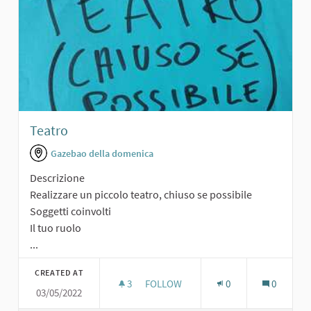
Teatro
Gazebao della domenica
Descrizione
Realizzare un piccolo teatro, chiuso se possibile
Soggetti coinvolti
Il tuo ruolo
...
CREATED AT
3
3 FOLLOWERS
FOLLOW
0
0
03/05/2022
TEATRO