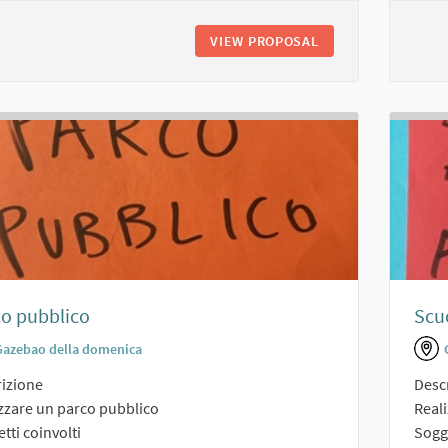
VIEW PROPOSAL
AREA CAMPER
o pubblico
Scuo
Gazebao della domenica
izione
Desc
zzare un parco pubblico
Reali
tti coinvolti
Sogge