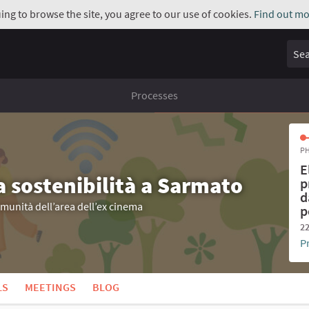
uing to browse the site, you agree to our use of cookies.
Find out mo
Sear
Processes
PH
E
a sostenibilità a Sarmato
p
d
omunità dell’area dell’ex cinema
p
22
P
LS
MEETINGS
BLOG