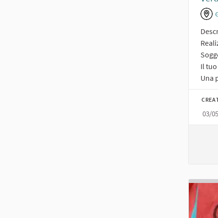
Descr
Reali
Sogge
Il tu
Una p
CREA
03/0