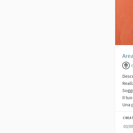
Are
Descr
Reali
Sogge
Il tu
Una p
CREA
03/0