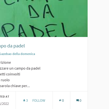
po da padel
Gazebao della domenica
rizione
izzare un campo da padel
tti coinvolti
o ruolo
arola chiave per...
TED AT
3
3 FOLLOWERS
FOLLOW
0
0
5/2022
CAMPO DA PADEL