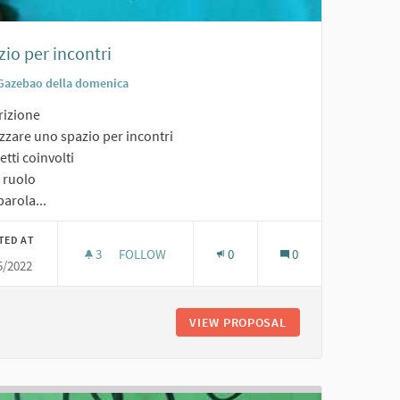
io per incontri
Gazebao della domenica
rizione
zzare uno spazio per incontri
tti coinvolti
o ruolo
arola...
TED AT
3
3 FOLLOWERS
FOLLOW
0
0
5/2022
SPAZIO PER INCONTRI
VIEW PROPOSAL
SPAZIO PER INCON