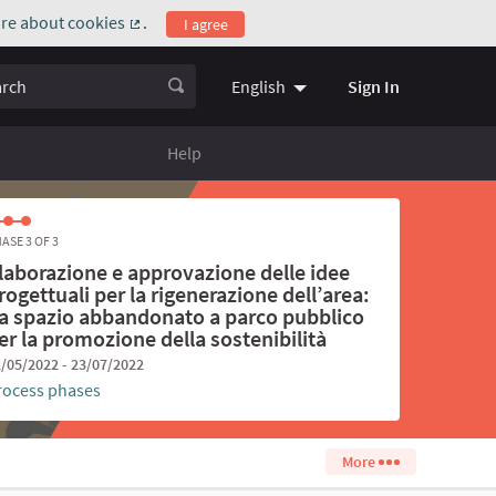
re about cookies
.
I agree
(External link)
ch
Sign In
English
Choose language
Scegli la l
Help
ASE 3 OF 3
laborazione e approvazione delle idee
rogettuali per la rigenerazione dell’area:
a spazio abbandonato a parco pubblico
er la promozione della sostenibilità
/05/2022 - 23/07/2022
rocess phases
More