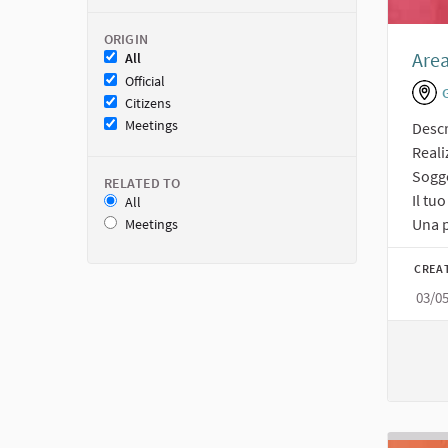
ORIGIN
Area
All
Official
Citizens
Meetings
Descr
Reali
Sogge
RELATED TO
Il tu
All
Una p
Meetings
CREA
03/0