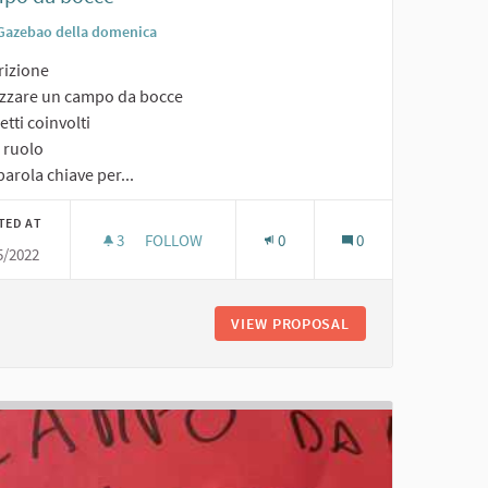
Gazebao della domenica
rizione
izzare un campo da bocce
tti coinvolti
o ruolo
arola chiave per...
TED AT
3
3 FOLLOWERS
FOLLOW
0
0
5/2022
CAMPO DA BOCCE
INE
VIEW PROPOSAL
CAMPO DA BOCCE