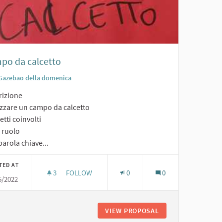
po da calcetto
Gazebao della domenica
rizione
izzare un campo da calcetto
tti coinvolti
o ruolo
arola chiave...
TED AT
3
3 FOLLOWERS
FOLLOW
0
0
5/2022
CAMPO DA CALCETTO
NSIOSTRUTTURA
VIEW PROPOSAL
CAMPO DA CALCET