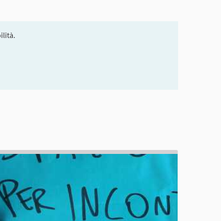
lità.