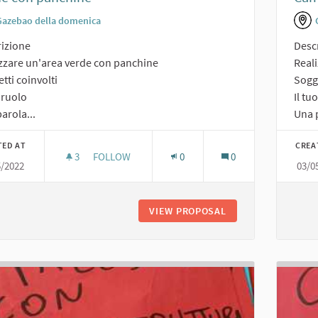
Gazebao della domenica
izione
Desc
zzare un'area verde con panchine
Real
tti coinvolti
Sogge
o ruolo
Il tu
arola...
Una p
TED AT
CREA
3
3 FOLLOWERS
FOLLOW
0
0
5/2022
03/0
VERDE CON PANCHINE
VIEW PROPOSAL
VERDE CON PANCH