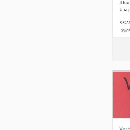
Il tu
Una p
CREA
03/0
Ver