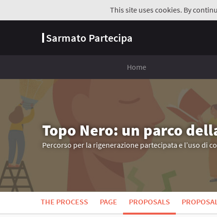
This site uses cookies. By contin
Sarmato Partecipa
Home
Topo Nero: un parco dell
Percorso per la rigenerazione partecipata e l’uso di c
THE PROCESS
PAGE
PROPOSALS
PROPOSA