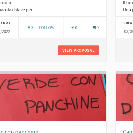
o ruolo
Il tu
arola chiave per...
Una p
TED AT
CREA
3
3 FOLLOWERS
FOLLOW
0
0
5/2022
03/0
PARCO PUBBLICO
VIEW PROPOSAL
PARCO PUBBLICO
de con panchine
Cam