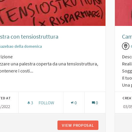
stra con tensiostruttura
Cam
Gazebao della domenica
izione
Desc
zzare una palestra coperta da una tensiostruttura,
Real
ontenere i costi...
Sogge
Il tu
Una p
TED AT
CREA
3
3 FOLLOWERS
FOLLOW
0
0
5/2022
03/0
PALESTRA CON TENSIOSTRUTTURA
VIEW PROPOSAL
PALESTRA CON TE