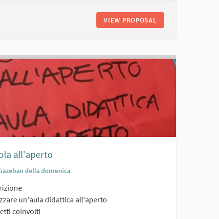
VIEW PROPOSAL
CAMPO DA PADEL
la all'aperto
Gazebao della domenica
rizione
zzare un'aula didattica all'aperto
tti coinvolti