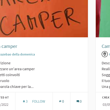
a camper
Cam
Gazebao della domenica
izione
Desc
zzare un'area camper
Real
tti coinvolti
Sogge
o ruolo
Il tu
arola chiave per la...
Una p
TED AT
CREA
3
3 FOLLOWERS
FOLLOW
0
0
5/2022
03/0
AREA CAMPER