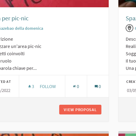
 per pic-nic
Spaz
Gazebao della domenica
izione
Desc
zzare un'area pic-nic
Reali
tti coinvolti
Sogge
o ruolo
Il tu
arola chiave per...
Una p
TED AT
CREA
3
3 FOLLOWERS
FOLLOW
0
0
5/2022
03/0
AREA PER PIC-NIC
VIEW PROPOSAL
AREA PER PIC-NIC