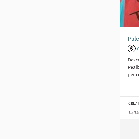
Pale
Descr
Reali
per c
CREA
03/0