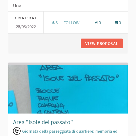
Una...
CREATED AT
3
3 FOLLOWERS
FOLLOW
0
0
28/03/2022
PERCORSO VITA ATTREZZATO
VIEW PROPOSAL
PERCORS
Area "Isole del passato"
Giornata della passeggiata di quartiere: memoria ed