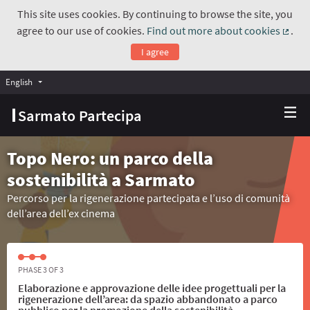
This site uses cookies. By continuing to browse the site, you
agree to our use of cookies.
Find out more about cookies
.
(Exte
I agree
English
Choose language
Scegli la lingua
Sarmato Partecipa
Topo Nero: un parco della
sostenibilità a Sarmato
Percorso per la rigenerazione partecipata e l’uso di comunità
dell’area dell’ex cinema
PHASE 3 OF 3
Elaborazione e approvazione delle idee progettuali per la
rigenerazione dell’area: da spazio abbandonato a parco
pubblico per la promozione della sostenibilità