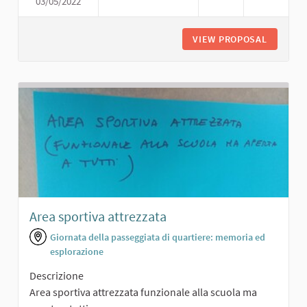
03/05/2022
PARCHEGGIO
VIEW PROPOSAL
PARCHE
Area sportiva attrezzata
Giornata della passeggiata di quartiere: memoria ed
esplorazione
Descrizione
Area sportiva attrezzata funzionale alla scuola ma