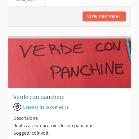
VIEW PROPOSAL
SCUOLA 
Verde con panchine
Gazebao della domenica
Descrizione
Realizzare un'area verde con panchine
Soggetti coinvolti