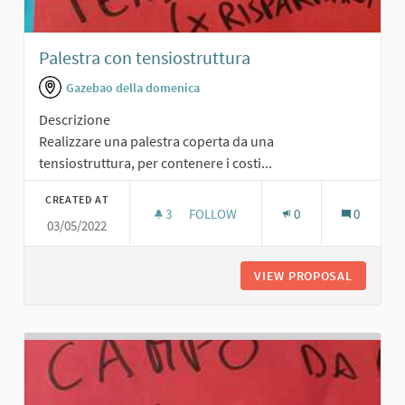
Palestra con tensiostruttura
Gazebao della domenica
Descrizione
Realizzare una palestra coperta da una
tensiostruttura, per contenere i costi...
CREATED AT
3
3 FOLLOWERS
FOLLOW
0
0
03/05/2022
PALESTRA CON TENSIOSTRUTTURA
VIEW PROPOSAL
PALEST