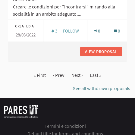
Creare le condizioni per "incontrarsi" mirando alla
socialità in un ambito adeguato,...
CREATED AT
3
3 FOLLOWERS
FOLLOW
0
0
28/03/2022
AREA DI INCONTRO CON VERDE E 
VIEW PROPOSAL
AREA DI
« First
‹ Prev
Next ›
Last »
See all withdrawn proposals
Termini e condizioni
Default title for terms-and-conditions