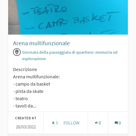
Arena multifunzionale
Giornata della passeggiata di quartiere: memoria ed
esplorazione
Descrizione
Arena multifunzionale:
- campo da basket
- pista da skate
- teatro
- tavoli da...
CREATED AT
3
3 FOLLOWERS
FOLLOW
0
0
28/03/2022
ARENA MULTIFUNZIONALE