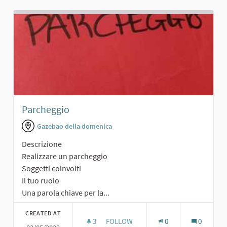
Parcheggio
Gazebao della domenica
Descrizione
Realizzare un parcheggio
Soggetti coinvolti
Il tuo ruolo
Una parola chiave per la...
CREATED AT
3
3 FOLLOWERS
FOLLOW
0
0