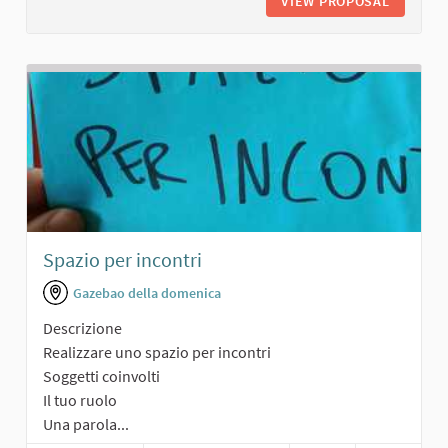
VIEW PROPOSAL
AREA PE
Spazio per incontri
Gazebao della domenica
Descrizione
Realizzare uno spazio per incontri
Soggetti coinvolti
Il tuo ruolo
Una parola...