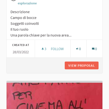
esplorazione
Descrizione
Campo di bocce
Soggetti coinvolti
Il tuo ruolo
Una parola chiave per la nuova area...
CREATED AT
3
3 FOLLOWERS
FOLLOW
0
0
28/03/2022
CAMPO DI BOCCE
VIEW PROPOSAL
CAMPO D