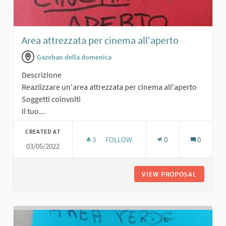
Area attrezzata per cinema all'aperto
Gazebao della domenica
Descrizione
Reazlizzare un'area attrezzata per cinema all'aperto
Soggetti coinvolti
Il tuo...
CREATED AT
3
3 FOLLOWERS
FOLLOW
0
0
03/05/2022
AREA ATTREZZATA PER CINEMA ALL'
VIEW PROPOSAL
AREA AT