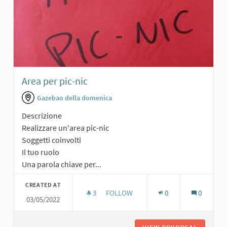
Area per pic-nic
Gazebao della domenica
Descrizione
Realizzare un'area pic-nic
Soggetti coinvolti
Il tuo ruolo
Una parola chiave per...
CREATED AT
3
3 FOLLOWERS
FOLLOW
0
0
03/05/2022
AREA PER PIC-NIC