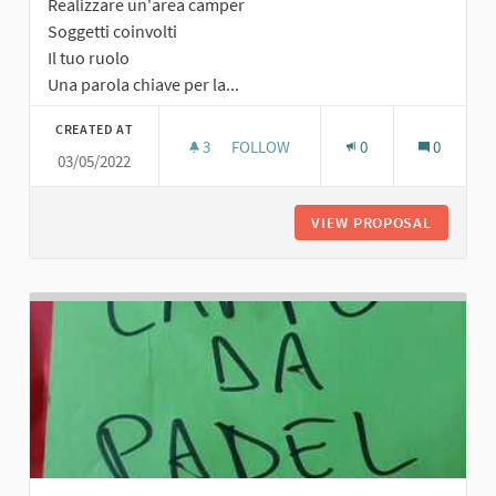
Realizzare un'area camper
Soggetti coinvolti
Il tuo ruolo
Una parola chiave per la...
CREATED AT
3
3 FOLLOWERS
FOLLOW
0
0
03/05/2022
AREA CAMPER
VIEW PROPOSAL
AREA C