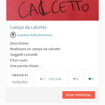
Campo da calcetto
Gazebao della domenica
Descrizione
Realizzare un campo da calcetto
Soggetti coinvolti
Il tuo ruolo
Una parola chiave...
CREATED AT
3
3 FOLLOWERS
FOLLOW
0
0
03/05/2022
CAMPO DA CALCETTO
VIEW PROPOSAL
CAMPO 