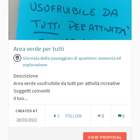
Area verde per tutti
Giornata della passeggiata di quartiere: memoria ed
esplorazione
Descrizione
Area verde usufruibile da tutti per attività ricreative
Soggetti coinvolti
Il tuo...
CREATED AT
3
3 FOLLOWERS
FOLLOW
0
0
28/03/2022
AREA VERDE PER TUTTI
VIEW PROPOSAL
AREA VE