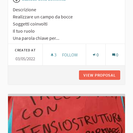
Descrizione
Realizzare un campo da bocce
Soggetti coinvolti
Il tuo ruolo
Una parola chiave per...
CREATED AT
3
3 FOLLOWERS
FOLLOW
0
0
03/05/2022
CAMPO DA BOCCE
VIEW PROPOSAL
CAMPO 