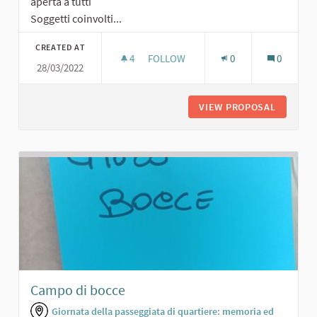
aperta a tutti
Soggetti coinvolti...
CREATED AT
4
4 FOLLOWERS
FOLLOW
0
0
28/03/2022
AREA SPORTIVA ATTREZZATA
VIEW PROPOSAL
AREA SP
Campo di bocce
Giornata della passeggiata di quartiere: memoria ed