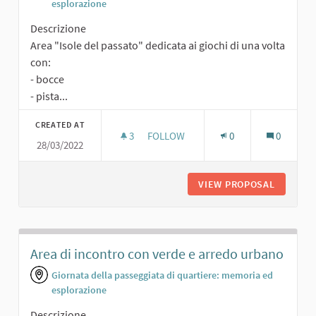
esplorazione
Descrizione
Area "Isole del passato" dedicata ai giochi di una volta
con:
- bocce
- pista...
CREATED AT
3
3 FOLLOWERS
FOLLOW
0
0
28/03/2022
AREA "ISOLE DEL PASSATO"
VIEW PROPOSAL
AREA "I
Area di incontro con verde e arredo urbano
Giornata della passeggiata di quartiere: memoria ed
esplorazione
Descrizione