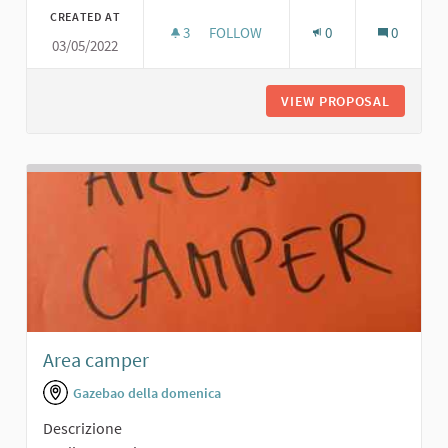
CREATED AT
3
3 FOLLOWERS
FOLLOW
0
0
03/05/2022
SPAZIO PER INCONTRI
VIEW PROPOSAL
SPAZIO 
Area camper
Gazebao della domenica
Descrizione