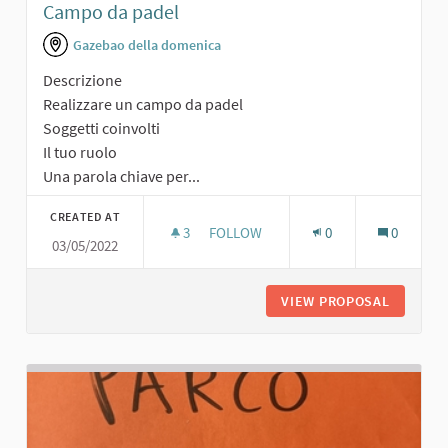
Campo da padel
Gazebao della domenica
Descrizione
Realizzare un campo da padel
Soggetti coinvolti
Il tuo ruolo
Una parola chiave per...
CREATED AT
3
3 FOLLOWERS
FOLLOW
0
0
03/05/2022
CAMPO DA PADEL
VIEW PROPOSAL
CAMPO D