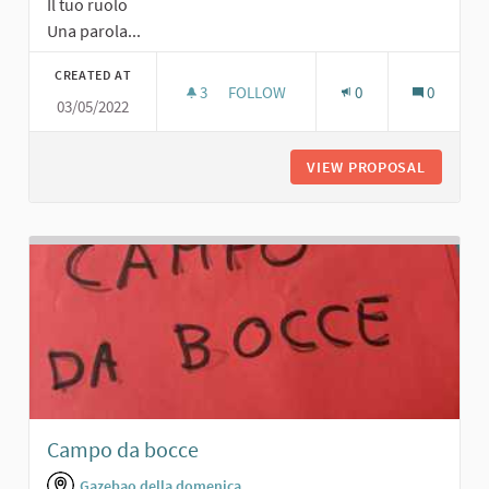
Il tuo ruolo
Una parola...
CREATED AT
3
3 FOLLOWERS
FOLLOW
0
0
03/05/2022
VERDE CON PANCHINE
VIEW PROPOSAL
VERDE C
Campo da bocce
Gazebao della domenica