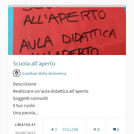
Scuola all'aperto
Gazebao della domenica
Descrizione
Realizzare un'aula didattica all'aperto
Soggetti coinvolti
Il tuo ruolo
Una parola...
CREATED AT
3
3 FOLLOWERS
FOLLOW
0
0
03/05/2022
SCUOLA ALL'APERTO