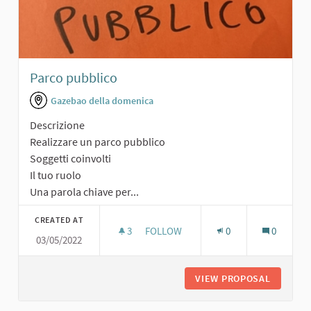
Parco pubblico
Gazebao della domenica
Descrizione
Realizzare un parco pubblico
Soggetti coinvolti
Il tuo ruolo
Una parola chiave per...
CREATED AT
3
3 FOLLOWERS
FOLLOW
0
0
03/05/2022
PARCO PUBBLICO
VIEW PROPOSAL
PARCO P