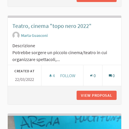
Teatro, cinema "topo nero 2022"
Marta Guasconi
Descrizione
Potrebbe sorgere un piccolo cinema/teatro in cui
organizzare spettacoli,...
CREATED AT
4
4 FOLLOWERS
FOLLOW
0
0
22/03/2022
TEATRO, CINEMA "TOPO NERO 2022"
VIEW PROPOSAL
TEATRO,