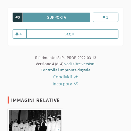
0
SUPPORTA
RECITA AL TOPO NERO DI SCOLARESC
Recita al Topo N
1
4
Segui
Recita al Topo Nero di scolaresch
4 sostenitori
Riferimento: SaPa-PROP-2022-03-13
Versione 4
(di 4)
vedi altre versioni
Controlla l'impronta digitale
Condividi
Incorpora
IMMAGINI RELATIVE