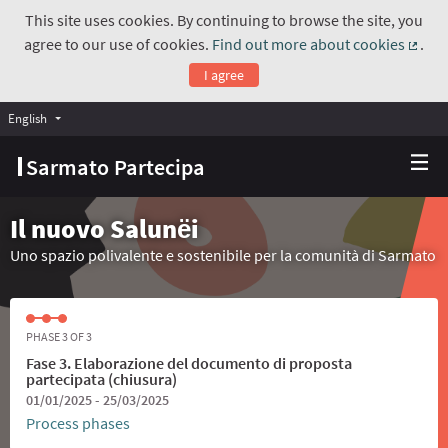
This site uses cookies. By continuing to browse the site, you
agree to our use of cookies.
Find out more about cookies
.
(Exte
I agree
English
Choose language
Scegli la lingua
Sarmato Partecipa
Il nuovo Salunёi
Uno spazio polivalente e sostenibile per la comunità di Sarmato
PHASE 3 OF 3
Fase 3. Elaborazione del documento di proposta
partecipata (chiusura)
01/01/2025 - 25/03/2025
Process phases