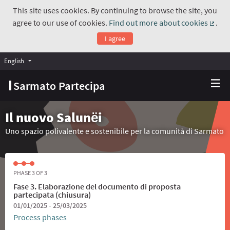
This site uses cookies. By continuing to browse the site, you
agree to our use of cookies.
Find out more about cookies
.
(Exte
I agree
English
Choose language
Scegli la lingua
Sarmato Partecipa
Il nuovo Salunёi
Uno spazio polivalente e sostenibile per la comunità di Sarmato
PHASE 3 OF 3
Fase 3. Elaborazione del documento di proposta
partecipata (chiusura)
01/01/2025 - 25/03/2025
Process phases