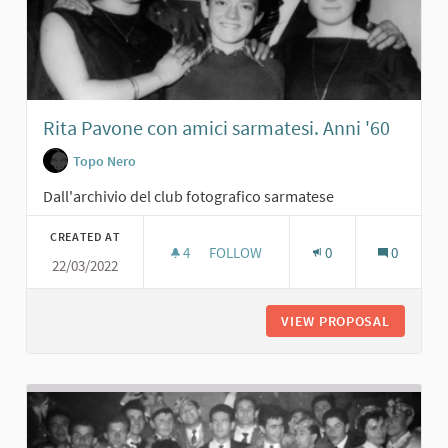
Rita Pavone con amici sarmatesi. Anni '60
Topo Nero
Dall'archivio del club fotografico sarmatese
CREATED AT
4
4 FOLLOWERS
FOLLOW
0
0
22/03/2022
RITA PAVONE CON AMICI SARMATESI.
VIEW PROPOSAL
RITA PA