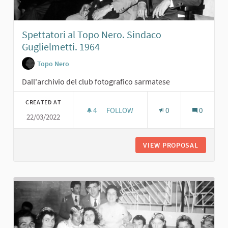
Spettatori al Topo Nero. Sindaco
Guglielmetti. 1964
Topo Nero
Dall'archivio del club fotografico sarmatese
CREATED AT
4
4 FOLLOWERS
FOLLOW
0
0
22/03/2022
SPETTATORI AL TOPO NERO. SINDAC
VIEW PROPOSAL
SPETTAT