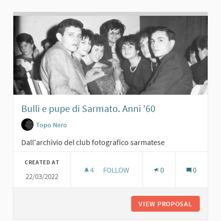
Bulli e pupe di Sarmato. Anni '60
Topo Nero
Dall'archivio del club fotografico sarmatese
CREATED AT
4
4 FOLLOWERS
FOLLOW
0
0
22/03/2022
BULLI E PUPE DI SARMATO. ANNI '60
VIEW PROPOSAL
BULLI E 