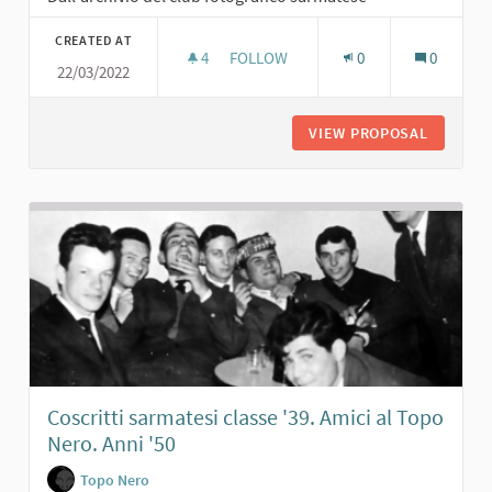
CREATED AT
4
4 FOLLOWERS
FOLLOW
0
0
22/03/2022
JOE SENTIERI. ANNI '60
VIEW PROPOSAL
JOE SENT
Coscritti sarmatesi classe '39. Amici al Topo
Nero. Anni '50
Topo Nero