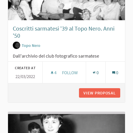
Coscritti sarmatesi '39 al Topo Nero. Anni
'50
Topo Nero
Dall'archivio del club fotografico sarmatese
CREATED AT
4
4 FOLLOWERS
FOLLOW
0
0
22/03/2022
COSCRITTI SARMATESI '39 AL TOPO N
VIEW PROPOSAL
COSCRIT