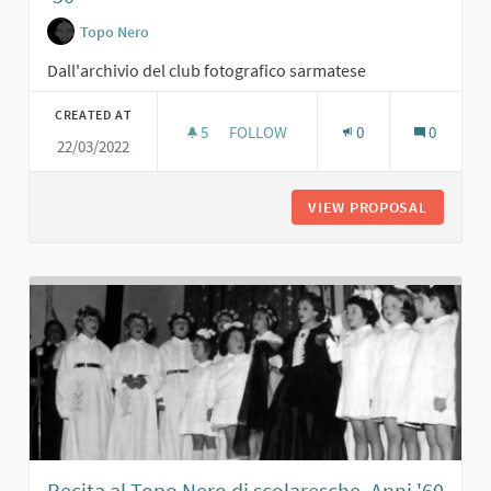
Topo Nero
Dall'archivio del club fotografico sarmatese
CREATED AT
5
5 FOLLOWERS
FOLLOW
0
0
22/03/2022
G. TRAMELLI CON AMICHE AL TOPO N
VIEW PROPOSAL
G. TRAM
Recita al Topo Nero di scolaresche. Anni '60