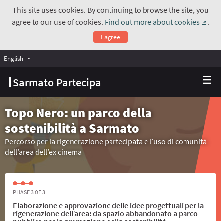
This site uses cookies. By continuing to browse the site, you
agree to our use of cookies.
Find out more about cookies
.
(Exte
I agree
English
Choose language
Scegli la lingua
Sarmato Partecipa
Topo Nero: un parco della
sostenibilità a Sarmato
Percorso per la rigenerazione partecipata e l’uso di comunità
dell’area dell’ex cinema
PHASE 3 OF 3
Elaborazione e approvazione delle idee progettuali per la
rigenerazione dell’area: da spazio abbandonato a parco
pubblico per la promozione della sostenibilità