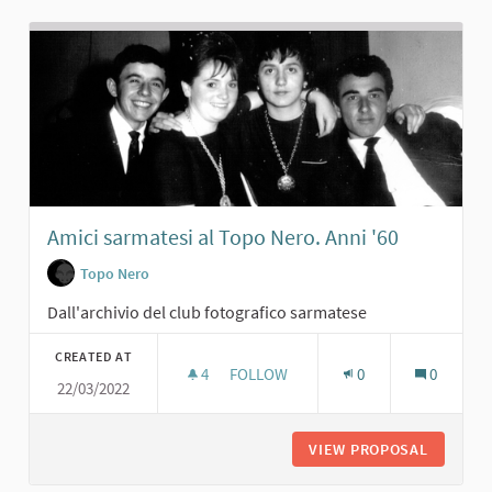
Amici sarmatesi al Topo Nero. Anni '60
Topo Nero
Dall'archivio del club fotografico sarmatese
CREATED AT
4
4 FOLLOWERS
FOLLOW
0
0
22/03/2022
AMICI SARMATESI AL TOPO NERO. AN
VIEW PROPOSAL
AMICI S