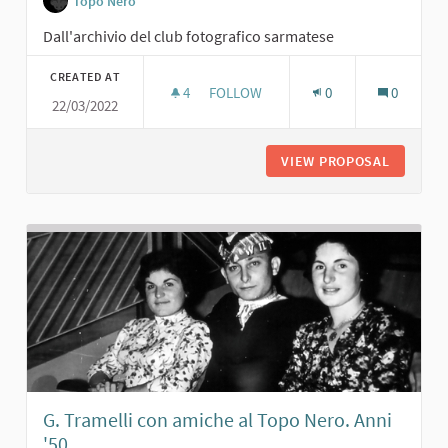
Topo Nero
Dall'archivio del club fotografico sarmatese
CREATED AT
4
4 FOLLOWERS
FOLLOW
0
0
22/03/2022
GIULIANA POSSI E GISELLA TEDESCH
VIEW PROPOSAL
GIULIAN
G. Tramelli con amiche al Topo Nero. Anni
'50