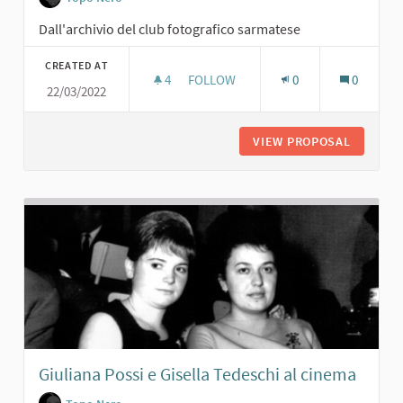
Dall'archivio del club fotografico sarmatese
CREATED AT
4
4 FOLLOWERS
FOLLOW
0
0
22/03/2022
CARNEVALE AL TOPO NERO. 1960
VIEW PROPOSAL
CARNEVA
Giuliana Possi e Gisella Tedeschi al cinema