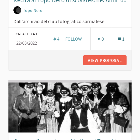
Topo Nero
Dall'archivio del club fotografico sarmatese
CREATED AT
4
4 FOLLOWERS
FOLLOW
0
1
22/03/2022
RECITA AL TOPO NERO DI SCOLARESC
VIEW PROPOSAL
RECITA 