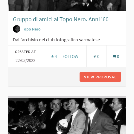
Gruppo di amici al Topo Nero. Anni '60
Topo Nero
Dall'archivio del club fotografico sarmatese
CREATED AT
4
4 FOLLOWERS
FOLLOW
0
0
22/03/2022
GRUPPO DI AMICI AL TOPO NERO. AN
VIEW PROPOSAL
GRUPPO 