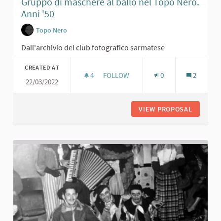
Gruppo di maschere al ballo nel Topo Nero.
Anni '50
Topo Nero
Dall'archivio del club fotografico sarmatese
CREATED AT
4
4 FOLLOWERS
FOLLOW
0
2
22/03/2022
GRUPPO DI MASCHERE AL BALLO NEL
VIEW PROPOSAL
GRUPPO 