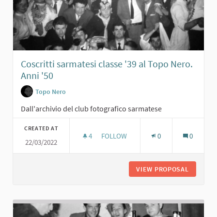
Coscritti sarmatesi classe '39 al Topo Nero.
Anni '50
Topo Nero
Dall'archivio del club fotografico sarmatese
CREATED AT
4
4 FOLLOWERS
FOLLOW
0
0
22/03/2022
COSCRITTI SARMATESI CLASSE '39 A
VIEW PROPOSAL
COSCRIT