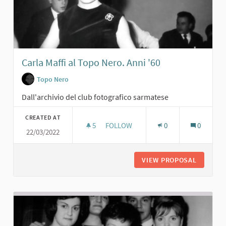
Carla Maffi al Topo Nero. Anni '60
Topo Nero
Dall'archivio del club fotografico sarmatese
CREATED AT
5
5 FOLLOWERS
FOLLOW
0
0
22/03/2022
CARLA MAFFI AL TOPO NERO. ANNI '
VIEW PROPOSAL
CARLA M