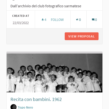
Dall'archivio del club fotografico sarmatese
CREATED AT
4
4 FOLLOWERS
FOLLOW
0
0
22/03/2022
COSCRITTI SARMATESI CLASSE '39. A
VIEW PROPOSAL
COSCRIT
Recita con bambini. 1962
Topo Nero