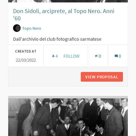
Don Sidoli, arciprete, al Topo Nero. Anni
'60
Topo Nero
Dall'archivio del club fotografico sarmatese
CREATED AT
4
4 FOLLOWERS
FOLLOW
0
0
22/03/2022
DON SIDOLI, ARCIPRETE, AL TOPO NE
VIEW PROPOSAL
DON SID