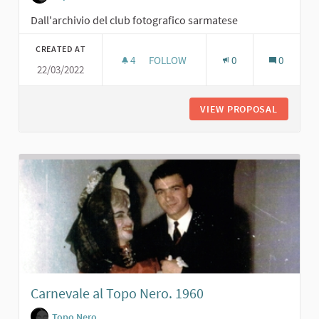
Dall'archivio del club fotografico sarmatese
CREATED AT
4
4 FOLLOWERS
FOLLOW
0
0
22/03/2022
RECITA CON BAMBINI. 1962
VIEW PROPOSAL
RECITA 
Carnevale al Topo Nero. 1960
Topo Nero