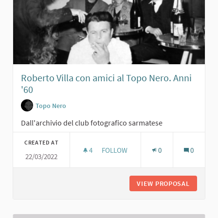
Roberto Villa con amici al Topo Nero. Anni
'60
Topo Nero
Dall'archivio del club fotografico sarmatese
CREATED AT
4
4 FOLLOWERS
FOLLOW
0
0
22/03/2022
ROBERTO VILLA CON AMICI AL TOPO 
VIEW PROPOSAL
ROBERTO