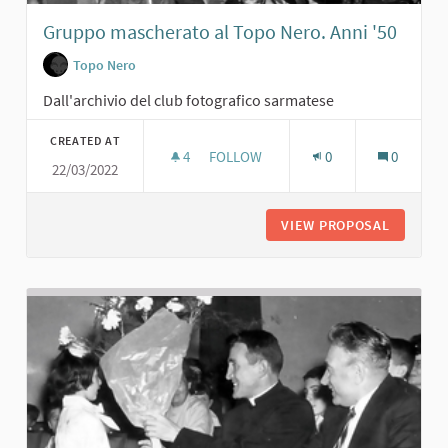
Gruppo mascherato al Topo Nero. Anni '50
Topo Nero
Dall'archivio del club fotografico sarmatese
CREATED AT
4
4 FOLLOWERS
FOLLOW
0
0
22/03/2022
GRUPPO MASCHERATO AL TOPO NERO
VIEW PROPOSAL
GRUPPO 