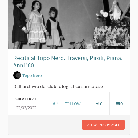
Recita al Topo Nero. Traversi, Piroli, Piana.
Anni '60
Topo Nero
Dall'archivio del club fotografico sarmatese
CREATED AT
4
4 FOLLOWERS
FOLLOW
0
0
22/03/2022
RECITA AL TOPO NERO. TRAVERSI, PI
VIEW PROPOSAL
RECITA A