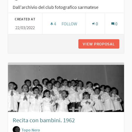
Dall'archivio del club fotografico sarmatese
CREATED AT
4
4 FOLLOWERS
FOLLOW
0
0
22/03/2022
COSCRITTI SARMATESI CLASSE '39. A
VIEW PROPOSAL
COSCRIT
Recita con bambini. 1962
Topo Nero