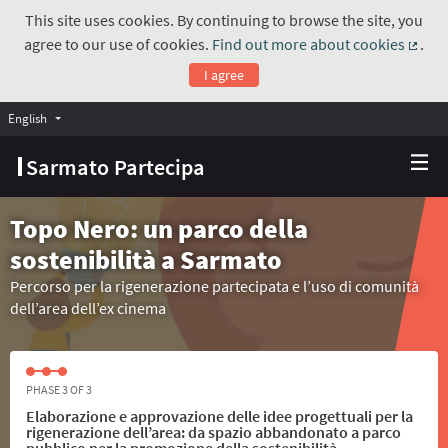
This site uses cookies. By continuing to browse the site, you
agree to our use of cookies.
Find out more about cookies
.
(Exte
I agree
English
Choose language
Scegli la lingua
Sarmato Partecipa
Topo Nero: un parco della
sostenibilità a Sarmato
Percorso per la rigenerazione partecipata e l’uso di comunità
dell’area dell’ex cinema
PHASE 3 OF 3
Elaborazione e approvazione delle idee progettuali per la
rigenerazione dell’area: da spazio abbandonato a parco
pubblico per la promozione della sostenibilità