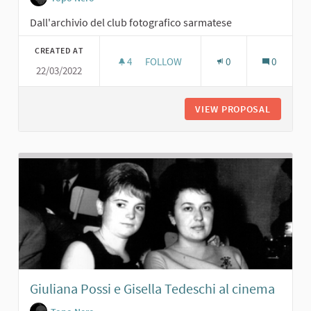
Dall'archivio del club fotografico sarmatese
CREATED AT
4
4 FOLLOWERS
FOLLOW
0
0
22/03/2022
CARNEVALE AL TOPO NERO. 1960
VIEW PROPOSAL
CARNEVA
Giuliana Possi e Gisella Tedeschi al cinema