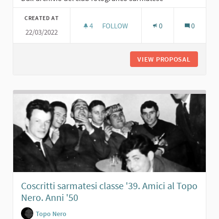
CREATED AT
4
4 FOLLOWERS
FOLLOW
0
0
22/03/2022
JOE SENTIERI. ANNI '60
VIEW PROPOSAL
JOE SENT
Coscritti sarmatesi classe '39. Amici al Topo
Nero. Anni '50
Topo Nero