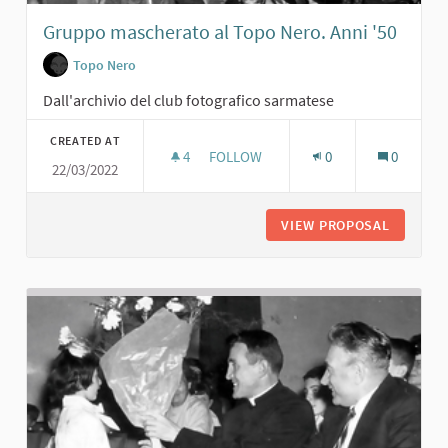
Gruppo mascherato al Topo Nero. Anni '50
Topo Nero
Dall'archivio del club fotografico sarmatese
CREATED AT
4
4 FOLLOWERS
FOLLOW
0
0
22/03/2022
GRUPPO MASCHERATO AL TOPO NERO
VIEW PROPOSAL
GRUPPO 