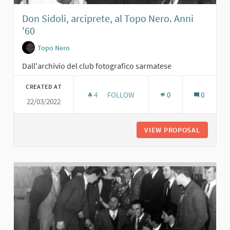
Don Sidoli, arciprete, al Topo Nero. Anni
'60
Topo Nero
Dall'archivio del club fotografico sarmatese
CREATED AT
4
4 FOLLOWERS
FOLLOW
0
0
22/03/2022
DON SIDOLI, ARCIPRETE, AL TOPO NE
VIEW PROPOSAL
DON SID