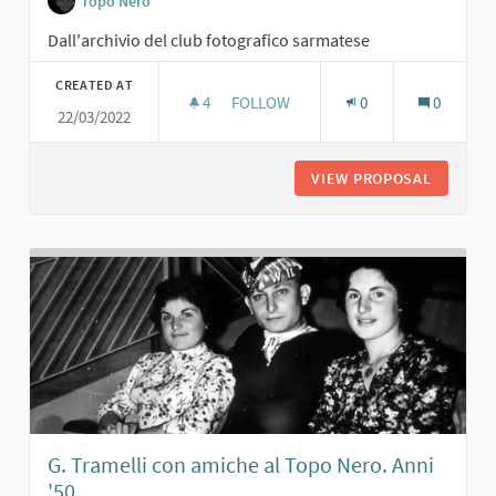
Topo Nero
Dall'archivio del club fotografico sarmatese
CREATED AT
4
4 FOLLOWERS
FOLLOW
0
0
22/03/2022
GIULIANA POSSI E GISELLA TEDESCH
VIEW PROPOSAL
GIULIAN
G. Tramelli con amiche al Topo Nero. Anni
'50