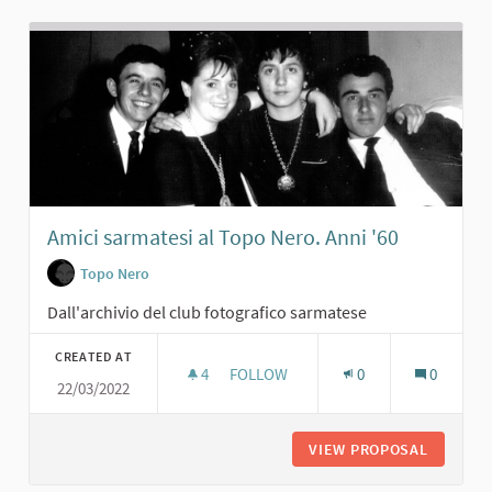
Amici sarmatesi al Topo Nero. Anni '60
Topo Nero
Dall'archivio del club fotografico sarmatese
CREATED AT
4
4 FOLLOWERS
FOLLOW
0
0
22/03/2022
AMICI SARMATESI AL TOPO NERO. AN
VIEW PROPOSAL
AMICI S