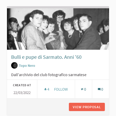
Bulli e pupe di Sarmato. Anni '60
Topo Nero
Dall'archivio del club fotografico sarmatese
CREATED AT
4
4 FOLLOWERS
FOLLOW
0
0
22/03/2022
BULLI E PUPE DI SARMATO. ANNI '60
VIEW PROPOSAL
BULLI E 