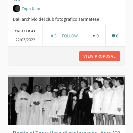
Topo Nero
Dall'archivio del club fotografico sarmatese
CREATED AT
5
5 FOLLOWERS
FOLLOW
0
0
22/03/2022
G. TRAMELLI CON AMICHE AL TOPO N
VIEW PROPOSAL
G. TRAM
Recita al Topo Nero di scolaresche. Anni '60