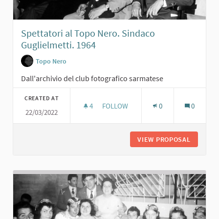
Spettatori al Topo Nero. Sindaco
Guglielmetti. 1964
Topo Nero
Dall'archivio del club fotografico sarmatese
CREATED AT
4
4 FOLLOWERS
FOLLOW
0
0
22/03/2022
SPETTATORI AL TOPO NERO. SINDAC
VIEW PROPOSAL
SPETTAT