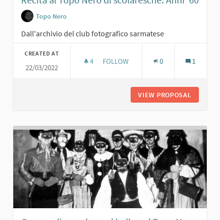
Topo Nero
Dall'archivio del club fotografico sarmatese
CREATED AT
4
4 FOLLOWERS
FOLLOW
0
1
22/03/2022
RECITA AL TOPO NERO DI SCOLARESC
VIEW PROPOSAL
RECITA 