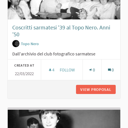
Coscritti sarmatesi '39 al Topo Nero. Anni
'50
Topo Nero
Dall'archivio del club fotografico sarmatese
CREATED AT
4
4 FOLLOWERS
FOLLOW
0
0
22/03/2022
COSCRITTI SARMATESI '39 AL TOPO N
VIEW PROPOSAL
COSCRIT