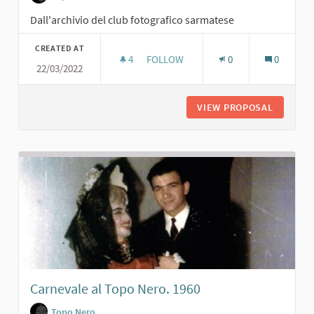
Dall'archivio del club fotografico sarmatese
CREATED AT
4
4 FOLLOWERS
FOLLOW
0
0
22/03/2022
RECITA CON BAMBINI. 1962
VIEW PROPOSAL
RECITA 
Carnevale al Topo Nero. 1960
Topo Nero