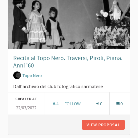
Recita al Topo Nero. Traversi, Piroli, Piana.
Anni '60
Topo Nero
Dall'archivio del club fotografico sarmatese
CREATED AT
4
4 FOLLOWERS
FOLLOW
0
0
22/03/2022
RECITA AL TOPO NERO. TRAVERSI, PI
VIEW PROPOSAL
RECITA A