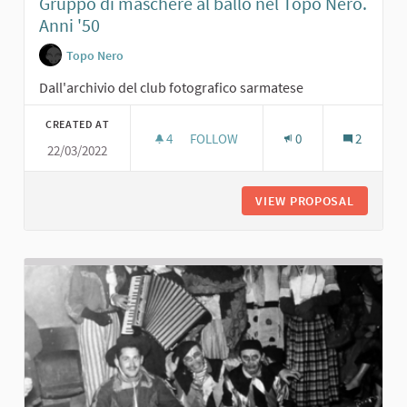
Gruppo di maschere al ballo nel Topo Nero.
Anni '50
Topo Nero
Dall'archivio del club fotografico sarmatese
CREATED AT
4
4 FOLLOWERS
FOLLOW
0
2
22/03/2022
GRUPPO DI MASCHERE AL BALLO NEL
VIEW PROPOSAL
GRUPPO 