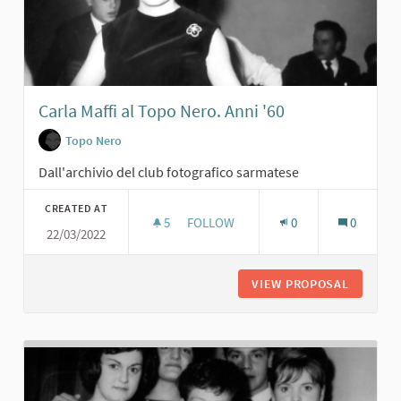
Carla Maffi al Topo Nero. Anni '60
Topo Nero
Dall'archivio del club fotografico sarmatese
CREATED AT
5
5 FOLLOWERS
FOLLOW
0
0
22/03/2022
CARLA MAFFI AL TOPO NERO. ANNI '
VIEW PROPOSAL
CARLA M