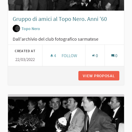
Gruppo di amici al Topo Nero. Anni '60
Topo Nero
Dall'archivio del club fotografico sarmatese
CREATED AT
4
4 FOLLOWERS
FOLLOW
0
0
22/03/2022
GRUPPO DI AMICI AL TOPO NERO. AN
VIEW PROPOSAL
GRUPPO 