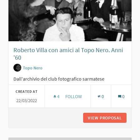
Roberto Villa con amici al Topo Nero. Anni
'60
Topo Nero
Dall'archivio del club fotografico sarmatese
CREATED AT
4
4 FOLLOWERS
FOLLOW
0
0
22/03/2022
ROBERTO VILLA CON AMICI AL TOPO 
VIEW PROPOSAL
ROBERTO