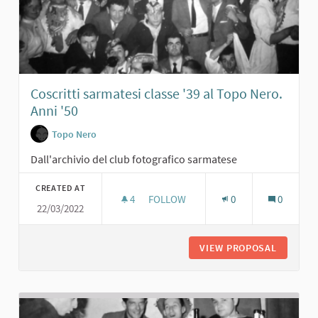
Coscritti sarmatesi classe '39 al Topo Nero.
Anni '50
Topo Nero
Dall'archivio del club fotografico sarmatese
CREATED AT
4
4 FOLLOWERS
FOLLOW
0
0
22/03/2022
COSCRITTI SARMATESI CLASSE '39 A
VIEW PROPOSAL
COSCRIT