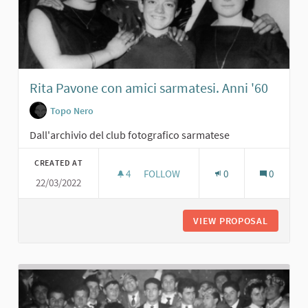
Rita Pavone con amici sarmatesi. Anni '60
Topo Nero
Dall'archivio del club fotografico sarmatese
CREATED AT
4
4 FOLLOWERS
FOLLOW
0
0
22/03/2022
RITA PAVONE CON AMICI SARMATESI.
VIEW PROPOSAL
RITA PA