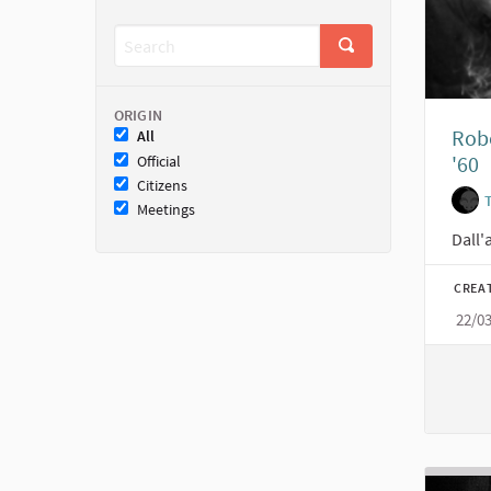
ORIGIN
Robe
All
'60
Official
Citizens
Meetings
Dall'
CREA
22/0