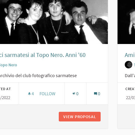
i sarmatesi al Topo Nero. Anni '60
Ami
Topo Nero
archivio del club fotografico sarmatese
Dall'
TED AT
CREA
4
4 FOLLOWERS
FOLLOW
0
0
3/2022
22/0
AMICI SARMATESI AL TOPO NERO. ANNI '60
VIEW PROPOSAL
AMICI SARMATESI A