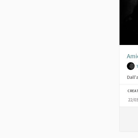
Amic
Dall'
CREA
22/0