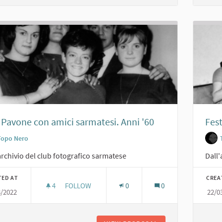
 Pavone con amici sarmatesi. Anni '60
Fest
Topo Nero
archivio del club fotografico sarmatese
Dall'
TED AT
CREA
4
4 FOLLOWERS
FOLLOW
0
0
3/2022
22/0
RITA PAVONE CON AMICI SARMATESI. ANNI '60