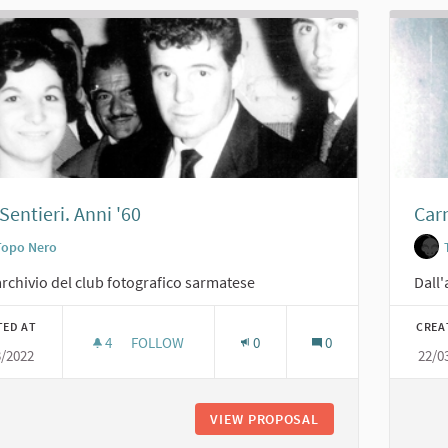
Sentieri. Anni '60
Car
Topo Nero
archivio del club fotografico sarmatese
Dall'
TED AT
CREA
4
4 FOLLOWERS
FOLLOW
0
0
3/2022
22/0
JOE SENTIERI. ANNI '60
VIEW PROPOSAL
JOE SENTIERI. ANNI