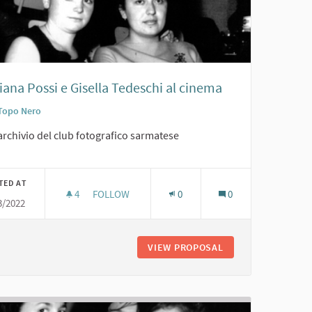
iana Possi e Gisella Tedeschi al cinema
Topo Nero
archivio del club fotografico sarmatese
TED AT
4
4 FOLLOWERS
FOLLOW
0
0
3/2022
'60
GIULIANA POSSI E GISELLA TEDESCHI AL CINEMA
 AMICI AL TOPO NERO. ANNI '60
VIEW PROPOSAL
GIULIANA POSSI E