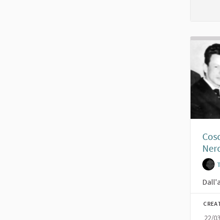
Cosc
Nero
Dall'
CREA
22/0