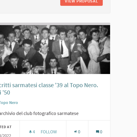
MICI SARMATESI. ANNI '60
VIEW PROPOSAL
FESTA DEI COSCRIT
ritti sarmatesi classe '39 al Topo Nero.
 '50
Topo Nero
archivio del club fotografico sarmatese
TED AT
4
4 FOLLOWERS
FOLLOW
0
0
3/2022
O NERO. ANNI '50
COSCRITTI SARMATESI CLASSE '39 AL TOPO NERO