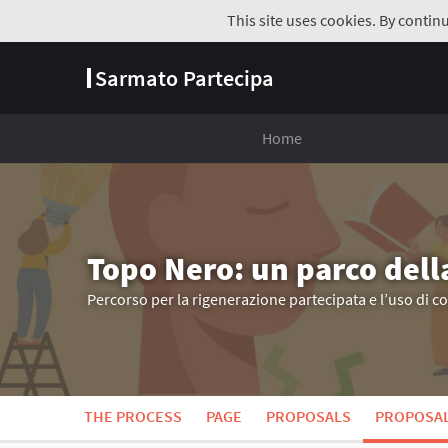
This site uses cookies. By contin
Sarmato Partecipa
Home
Topo Nero: un parco dell
Percorso per la rigenerazione partecipata e l’uso di c
THE PROCESS
PAGE
PROPOSALS
PROPOSA