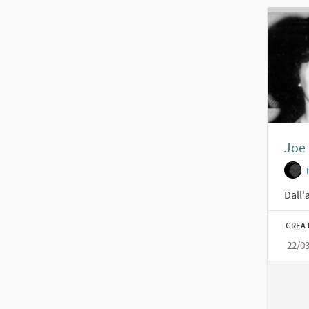
Joe 
Dall'
CREA
22/0