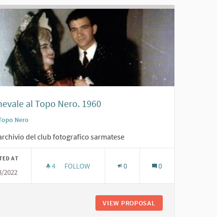
nevale al Topo Nero. 1960
Topo Nero
archivio del club fotografico sarmatese
TED AT
4
4 FOLLOWERS
FOLLOW
0
0
3/2022
CARNEVALE AL TOPO NERO. 1960
 '60
VIEW PROPOSAL
CARNEVALE AL TOP