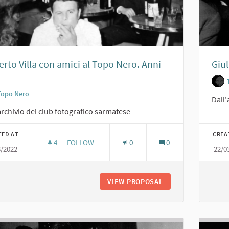
rto Villa con amici al Topo Nero. Anni
Giul
Topo Nero
Dall'
archivio del club fotografico sarmatese
TED AT
CREA
4
4 FOLLOWERS
FOLLOW
0
0
3/2022
22/0
ROBERTO VILLA CON AMICI AL TOPO NERO. ANNI 
VIEW PROPOSAL
ROBERTO VILLA CON