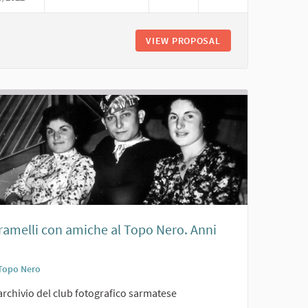
SI CLASSE '39. AMICI AL TOPO NERO. ANNI '50
VIEW PROPOSAL
COSCRITTI SARMATE
Tramelli con amiche al Topo Nero. Anni
Topo Nero
archivio del club fotografico sarmatese