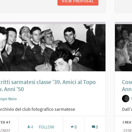
VIEW PROPOSAL
RITA PAVONE CON A
ritti sarmatesi classe '39. Amici al Topo
Cosc
. Anni '50
Anni
Topo Nero
archivio del club fotografico sarmatese
Dall'
TED AT
CREA
4
4 FOLLOWERS
FOLLOW
0
0
3/2022
22/0
COSCRITTI SARMATESI CLASSE '39. AMICI AL TOP