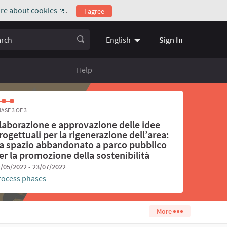
re about cookies
.
I agree
(External link)
ch
Sign In
English
Choose language
Scegli la l
Help
ASE 3 OF 3
laborazione e approvazione delle idee
rogettuali per la rigenerazione dell’area:
a spazio abbandonato a parco pubblico
er la promozione della sostenibilità
/05/2022 - 23/07/2022
rocess phases
More