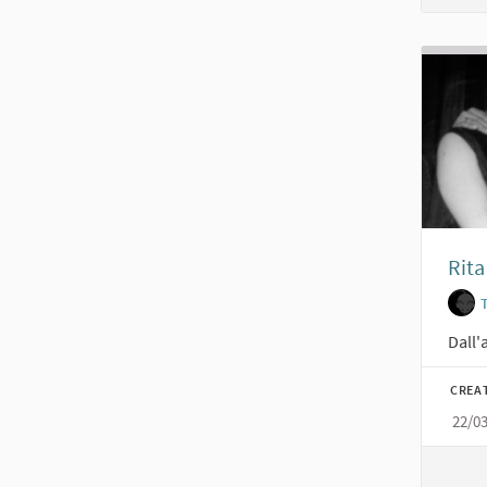
Rita
Dall'
CREA
22/0