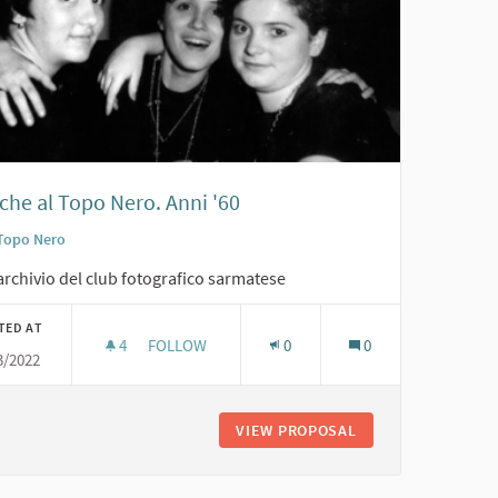
che al Topo Nero. Anni '60
Topo Nero
archivio del club fotografico sarmatese
TED AT
4
4 FOLLOWERS
FOLLOW
0
0
3/2022
AMICHE AL TOPO NERO. ANNI '60
L TOPO NERO. ANNI '60
VIEW PROPOSAL
AMICHE AL TOPO N