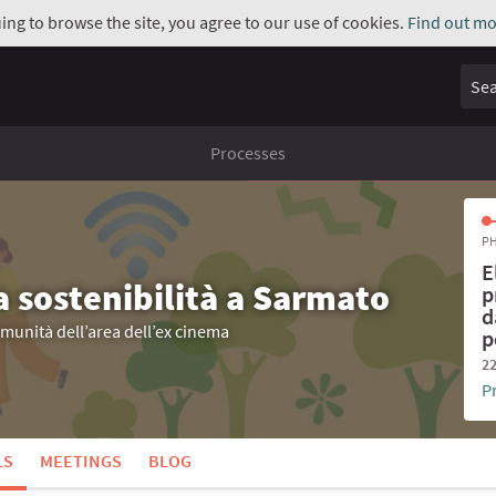
uing to browse the site, you agree to our use of cookies.
Find out mo
Sear
Processes
PH
E
a sostenibilità a Sarmato
p
d
omunità dell’area dell’ex cinema
p
22
P
LS
MEETINGS
BLOG