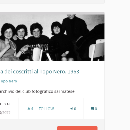
a dei coscritti al Topo Nero. 1963
Topo Nero
archivio del club fotografico sarmatese
TED AT
4
4 FOLLOWERS
FOLLOW
0
0
3/2022
FESTA DEI COSCRITTI AL TOPO NERO. 1963