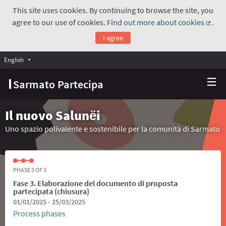
This site uses cookies. By continuing to browse the site, you
agree to our use of cookies.
Find out more about cookies
.
(Exte
I agree
English
Choose language
Scegli la lingua
Sarmato Partecipa
Il nuovo Salunёi
Uno spazio polivalente e sostenibile per la comunità di Sarmato
PHASE 3 OF 3
Fase 3. Elaborazione del documento di proposta
partecipata (chiusura)
01/01/2025 - 25/03/2025
Process phases