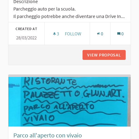
Descrizione
Parcheggio auto per la scuola.
Il parcheggio potrebbe anche diventare una Drive In...
CREATED AT
3
3 FOLLOWERS
FOLLOW
0
0
28/03/2022
PARCHEGGIO AUTO PER LA SCUOLA
VIEW PROPOSAL
PARCHEG
Parco all'aperto con vivaio