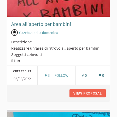
Area all'aperto per bambini
Gazebao della domenica
Descrizione
Realizzare un'area di ritrovo all'aperto per bambini
Soggetti coinvolti
Il tuo...
CREATED AT
3
3 FOLLOWERS
FOLLOW
0
0
03/05/2022
AREA ALL'APERTO PER BAMBINI
VIEW PROPOSAL
AREA AL