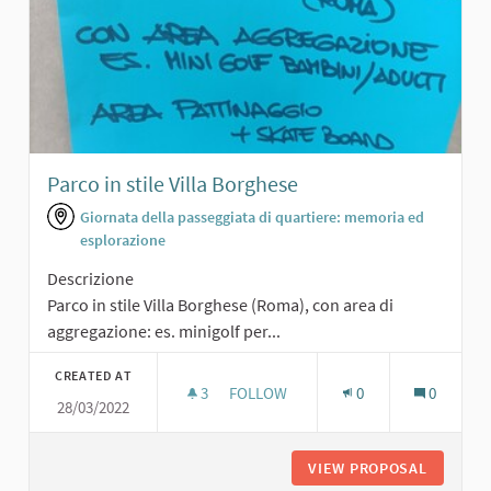
Parco in stile Villa Borghese
Giornata della passeggiata di quartiere: memoria ed
esplorazione
Descrizione
Parco in stile Villa Borghese (Roma), con area di
aggregazione: es. minigolf per...
CREATED AT
3
3 FOLLOWERS
FOLLOW
0
0
28/03/2022
PARCO IN STILE VILLA BORGHESE
VIEW PROPOSAL
PARCO I