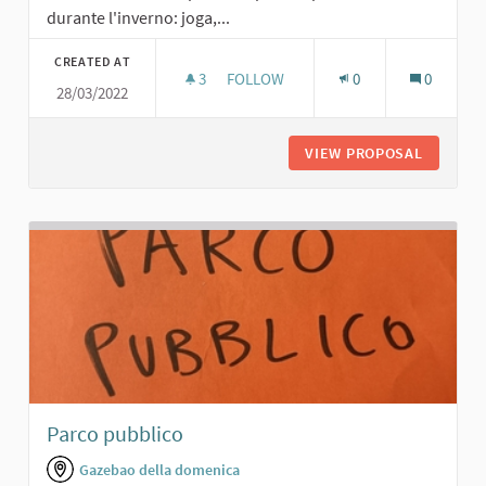
durante l'inverno: joga,...
CREATED AT
3
3 FOLLOWERS
FOLLOW
0
0
28/03/2022
GIARDINO CON AREA SPORTIVA
VIEW PROPOSAL
GIARDIN
Parco pubblico
Gazebao della domenica