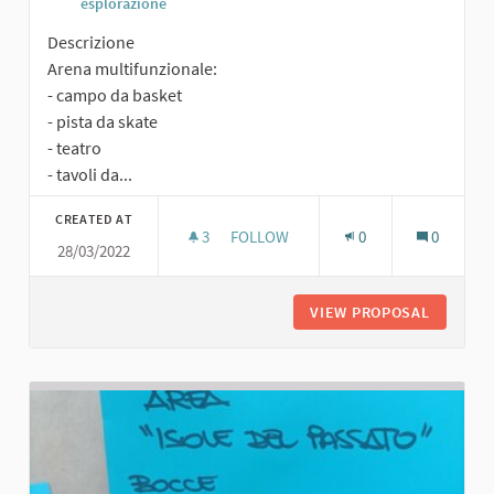
esplorazione
Descrizione
Arena multifunzionale:
- campo da basket
- pista da skate
- teatro
- tavoli da...
CREATED AT
3
3 FOLLOWERS
FOLLOW
0
0
28/03/2022
ARENA MULTIFUNZIONALE
VIEW PROPOSAL
ARENA M