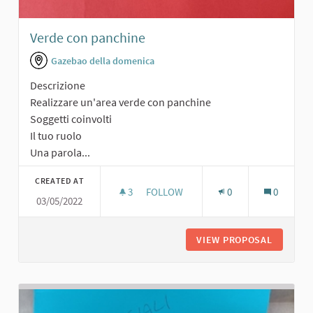
Verde con panchine
Gazebao della domenica
Descrizione
Realizzare un'area verde con panchine
Soggetti coinvolti
Il tuo ruolo
Una parola...
CREATED AT
3
3 FOLLOWERS
FOLLOW
0
0
03/05/2022
VERDE CON PANCHINE
VIEW PROPOSAL
VERDE C