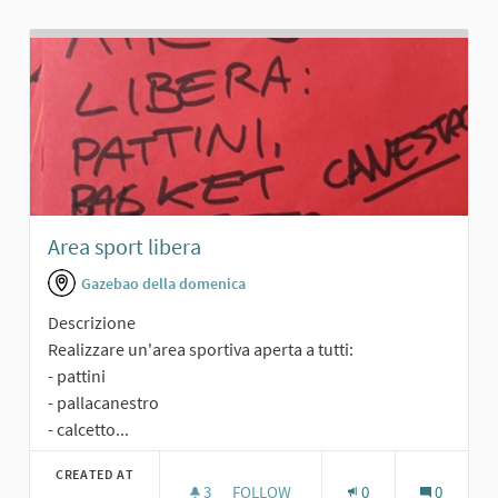
Area sport libera
Gazebao della domenica
Descrizione
Realizzare un'area sportiva aperta a tutti:
- pattini
- pallacanestro
- calcetto...
CREATED AT
3
3 FOLLOWERS
FOLLOW
0
0