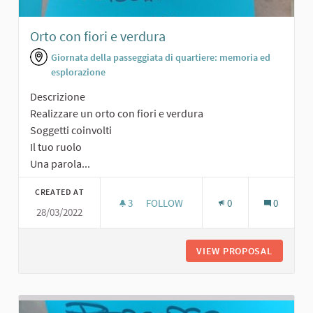
Orto con fiori e verdura
Giornata della passeggiata di quartiere: memoria ed
esplorazione
Descrizione
Realizzare un orto con fiori e verdura
Soggetti coinvolti
Il tuo ruolo
Una parola...
CREATED AT
3
3 FOLLOWERS
FOLLOW
0
0
28/03/2022
ORTO CON FIORI E VERDURA
VIEW PROPOSAL
ORTO CO