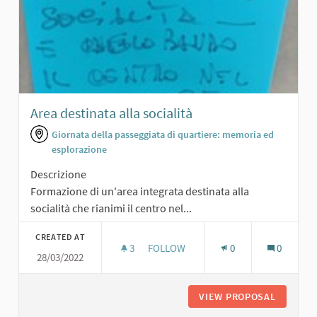
Area destinata alla socialità
Giornata della passeggiata di quartiere: memoria ed
esplorazione
Descrizione
Formazione di un'area integrata destinata alla
socialità che rianimi il centro nel...
CREATED AT
3
3 FOLLOWERS
FOLLOW
0
0
28/03/2022
AREA DESTINATA ALLA SOCIALITÀ
VIEW PROPOSAL
AREA DE