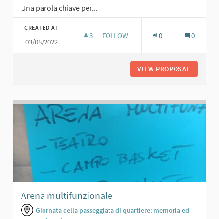
Una parola chiave per...
CREATED AT
3
3 FOLLOWERS
FOLLOW
0
0
03/05/2022
CAMPO DA BOCCE
VIEW PROPOSAL
CAMPO 
Arena multifunzionale
Giornata della passeggiata di quartiere: memoria ed