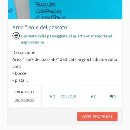
Area "Isole del passato"
Giornata della passeggiata di quartiere: memoria ed
esplorazione
Descrizione
Area "Isole del passato" dedicata ai giochi di una volta
con:
- bocce
- pista...
CREATED AT
3
3 FOLLOWERS
FOLLOW
0
0
28/03/2022
AREA "ISOLE DEL PASSATO"
VIEW PROPOSAL
AREA "I