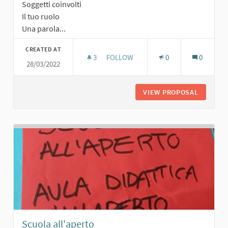
Soggetti coinvolti
Il tuo ruolo
Una parola...
CREATED AT
3
3 FOLLOWERS
FOLLOW
0
0
28/03/2022
PALAZZETTO PER GINNASTICA ARTIS
VIEW PROPOSAL
PALAZZE
Scuola all'aperto