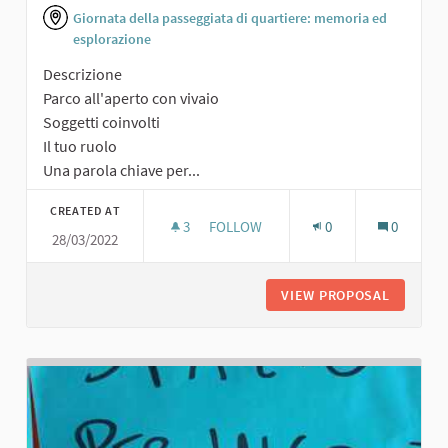
Giornata della passeggiata di quartiere: memoria ed
esplorazione
Descrizione
Parco all'aperto con vivaio
Soggetti coinvolti
Il tuo ruolo
Una parola chiave per...
CREATED AT
3
3 FOLLOWERS
FOLLOW
0
0
28/03/2022
PARCO ALL'APERTO CON VIVAIO
VIEW PROPOSAL
PARCO A