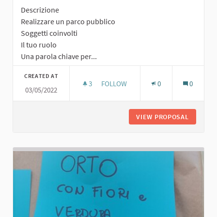
Descrizione
Realizzare un parco pubblico
Soggetti coinvolti
Il tuo ruolo
Una parola chiave per...
CREATED AT
3
3 FOLLOWERS
FOLLOW
0
0
03/05/2022
PARCO PUBBLICO
VIEW PROPOSAL
PARCO P