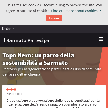
This site uses cookies. By continuing to browse the site, you
agree to our use of cookies.
Find out more about cookies
.
(Exte
I agree
English
Choose language
Scegli la lingua
Sarmato Partecipa
Topo Nero: un parco della
sostenibilità a Sarmato
Percorso per la rigenerazione partecipata e l’uso di comunità
dell’area dell’ex cinema
PHASE 3 OF 3
Elaborazione e approvazione delle idee progettuali per la
rigenerazione dell’area: da spazio abbandonato a parco
pubblico per la promozione della sostenibilità