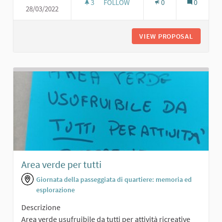
3
3 FOLLOWERS
FOLLOW
0
0
28/03/2022
AREA VERDE PER TUTTI
VIEW PROPOSAL
AREA VE
Area verde per tutti
Giornata della passeggiata di quartiere: memoria ed
esplorazione
Descrizione
Area verde usufruibile da tutti per attività ricreative