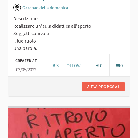
Gazebao della domenica
Descrizione
Realizzare un'aula didattica all'aperto
Soggetti coinvolti
Il tuo ruolo
Una parola...
CREATED AT
3
3 FOLLOWERS
FOLLOW
0
0
03/05/2022
SCUOLA ALL'APERTO
VIEW PROPOSAL
SCUOLA 