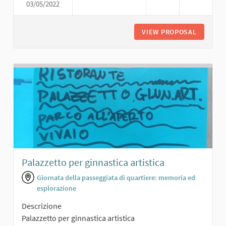
03/05/2022
AREA SPORT LIBERA
VIEW PROPOSAL
AREA SP
Palazzetto per ginnastica artistica
Giornata della passeggiata di quartiere: memoria ed
esplorazione
Descrizione
Palazzetto per ginnastica artistica