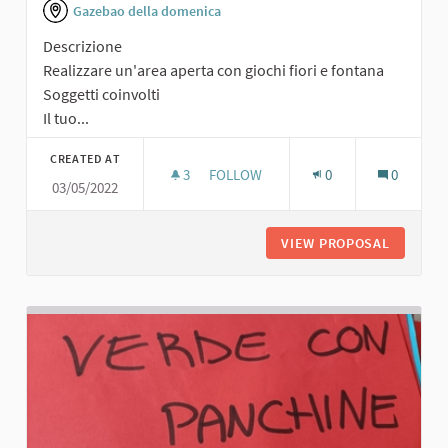
Gazebao della domenica
Descrizione
Realizzare un'area aperta con giochi fiori e fontana
Soggetti coinvolti
Il tuo...
CREATED AT
3
3 FOLLOWERS
FOLLOW
0
0
03/05/2022
AREA APERTA CON GIOCHI FIORI E 
VIEW PROPOSAL
AREA AP