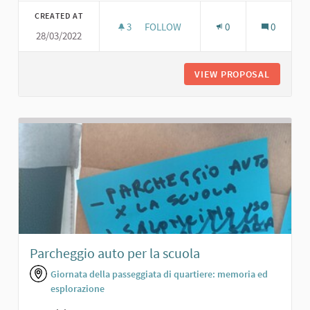
CREATED AT
3
3 FOLLOWERS
FOLLOW
0
0
28/03/2022
PERCORSO VITA ATTREZZATO
VIEW PROPOSAL
PERCORS
Parcheggio auto per la scuola
Giornata della passeggiata di quartiere: memoria ed
esplorazione