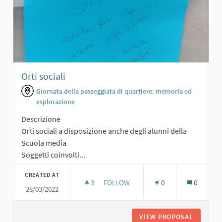
Orti sociali
Giornata della passeggiata di quartiere: memoria ed
esplorazione
Descrizione
Orti sociali a disposizione anche degli alunni della
Scuola media
Soggetti coinvolti...
CREATED AT
3
3 FOLLOWERS
FOLLOW
0
0
28/03/2022
ORTI SOCIALI
VIEW PROPOSAL
ORTI SO