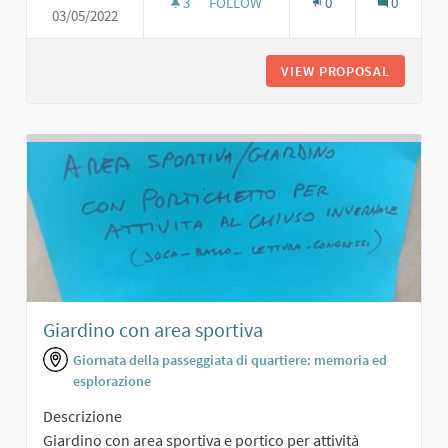
3
3 FOLLOWERS
FOLLOW
0
0
03/05/2022
PANCHINE PER ANZIANI
VIEW PROPOSAL
PANCHIN
Giardino con area sportiva
Giornata della passeggiata di quartiere: memoria ed
esplorazione
Descrizione
Giardino con area sportiva e portico per attività