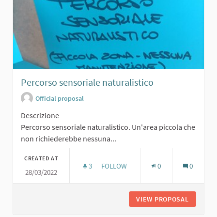
Percorso sensoriale naturalistico
Official proposal
Descrizione
Percorso sensoriale naturalistico. Un'area piccola che
non richiederebbe nessuna...
CREATED AT
3
3 FOLLOWERS
FOLLOW
0
0
28/03/2022
PERCORSO SENSORIALE NATURALIS
VIEW PROPOSAL
PERCORS