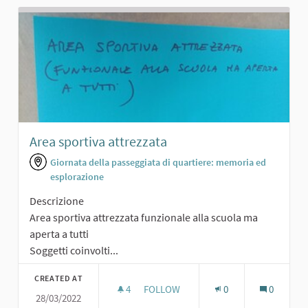
Area sportiva attrezzata
Giornata della passeggiata di quartiere: memoria ed
esplorazione
Descrizione
Area sportiva attrezzata funzionale alla scuola ma
aperta a tutti
Soggetti coinvolti...
CREATED AT
4
4 FOLLOWERS
FOLLOW
0
0
28/03/2022
AREA SPORTIVA ATTREZZATA