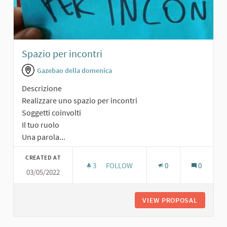
Spazio per incontri
Gazebao della domenica
Descrizione
Realizzare uno spazio per incontri
Soggetti coinvolti
Il tuo ruolo
Una parola...
CREATED AT
3
3 FOLLOWERS
FOLLOW
0
0
03/05/2022
SPAZIO PER INCONTRI
VIEW PROPOSAL
SPAZIO 