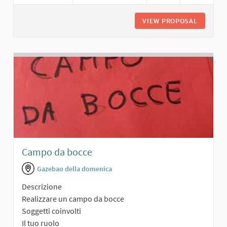
VIEW PROPOSAL
AREA SP
Campo da bocce
Gazebao della domenica
Descrizione
Realizzare un campo da bocce
Soggetti coinvolti
Il tuo ruolo