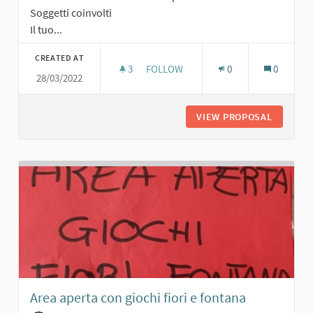
Soggetti coinvolti
Il tuo...
CREATED AT
3
3 FOLLOWERS
FOLLOW
0
0
28/03/2022
AREA VERDE PER TUTTI
VIEW PROPOSAL
AREA VE
Area aperta con giochi fiori e fontana