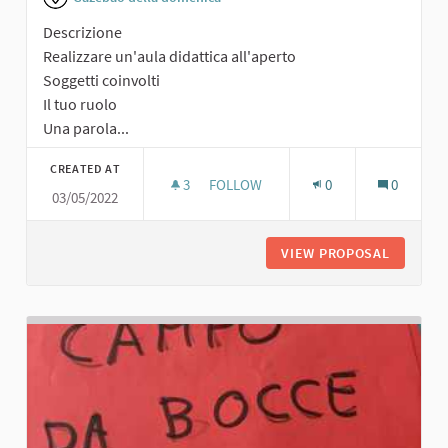
Descrizione
Realizzare un'aula didattica all'aperto
Soggetti coinvolti
Il tuo ruolo
Una parola...
CREATED AT
3
3 FOLLOWERS
FOLLOW
0
0
03/05/2022
SCUOLA ALL'APERTO
VIEW PROPOSAL
SCUOLA 