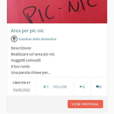
Area per pic-nic
Gazebao della domenica
Descrizione
Realizzare un'area pic-nic
Soggetti coinvolti
Il tuo ruolo
Una parola chiave per...
CREATED AT
3
3 FOLLOWERS
FOLLOW
0
0
03/05/2022
AREA PER PIC-NIC
VIEW PROPOSAL
AREA PE