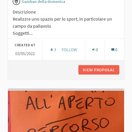
Gazebao della domenica
Descrizione
Realizzre uno spazio per lo sport, in particolare un
campo da pallavolo
Soggetti...
CREATED AT
3
3 FOLLOWERS
FOLLOW
0
0
03/05/2022
SPAZIO SPORTIVO
VIEW PROPOSAL
SPAZIO 