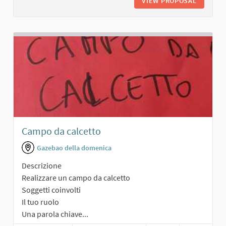
VIEW PROPOSAL
PARCHE
Campo da calcetto
Gazebao della domenica
Descrizione
Realizzare un campo da calcetto
Soggetti coinvolti
Il tuo ruolo
Una parola chiave...