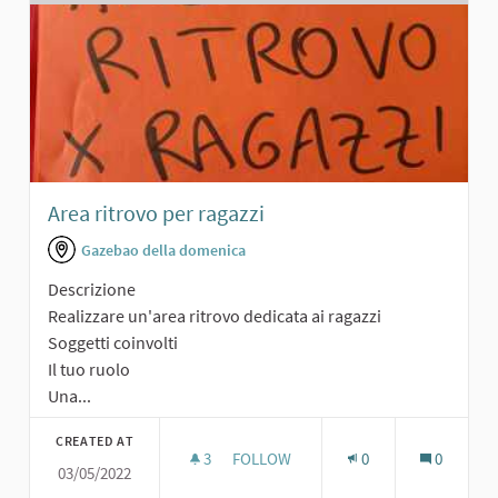
Area ritrovo per ragazzi
Gazebao della domenica
Descrizione
Realizzare un'area ritrovo dedicata ai ragazzi
Soggetti coinvolti
Il tuo ruolo
Una...
CREATED AT
3
3 FOLLOWERS
FOLLOW
0
0
03/05/2022
AREA RITROVO PER RAGAZZI