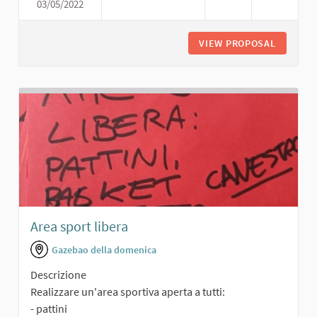
03/05/2022
PARCO PER BAMBINI
VIEW PROPOSAL
PARCO P
Area sport libera
Gazebao della domenica
Descrizione
Realizzare un'area sportiva aperta a tutti:
- pattini