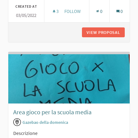
CREATED AT
3
3 FOLLOWERS
FOLLOW
0
0
03/05/2022
VERDE CON PANCHINE
VIEW PROPOSAL
VERDE C
Area gioco per la scuola media
Gazebao della domenica
Descrizione