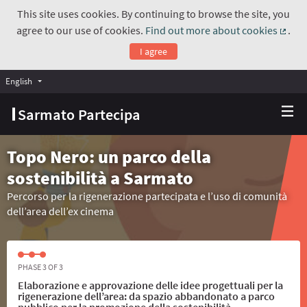
This site uses cookies. By continuing to browse the site, you
agree to our use of cookies.
Find out more about cookies
.
(Exte
I agree
English
Choose language
Scegli la lingua
Sarmato Partecipa
Topo Nero: un parco della
sostenibilità a Sarmato
Percorso per la rigenerazione partecipata e l’uso di comunità
dell’area dell’ex cinema
PHASE 3 OF 3
Elaborazione e approvazione delle idee progettuali per la
rigenerazione dell’area: da spazio abbandonato a parco
pubblico per la promozione della sostenibilità