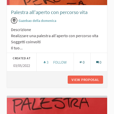
Palestra all'aperto con percorso vita
Gazebao della domenica
Descrizione
Realizzare una palestra all'aperto con percorso vita
Soggetti coinvolti
Il tuo...
CREATED AT
3
3 FOLLOWERS
FOLLOW
0
0
03/05/2022
PALESTRA ALL'APERTO CON PERCOR
VIEW PROPOSAL
PALESTR