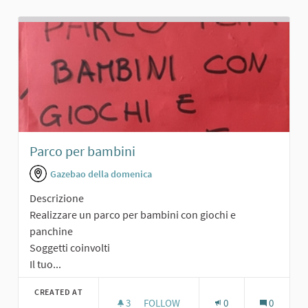
Parco per bambini
Gazebao della domenica
Descrizione
Realizzare un parco per bambini con giochi e
panchine
Soggetti coinvolti
Il tuo...
CREATED AT
3
3 FOLLOWERS
FOLLOW
0
0