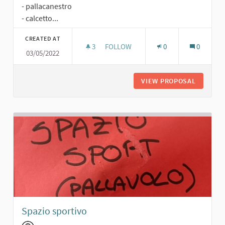
- pallacanestro
- calcetto...
CREATED AT
3
3 FOLLOWERS
FOLLOW
0
0
03/05/2022
AREA SPORT LIBERA
VIEW PROPOSAL
AREA SP
Spazio sportivo