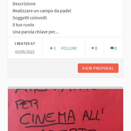
Descrizione
Realizzare un campo da padel
Soggetti coinvolti
Il tuo ruolo
Una parola chiave per...
CREATED AT
3
3 FOLLOWERS
FOLLOW
0
0
03/05/2022
CAMPO DA PADEL
VIEW PROPOSAL
CAMPO D