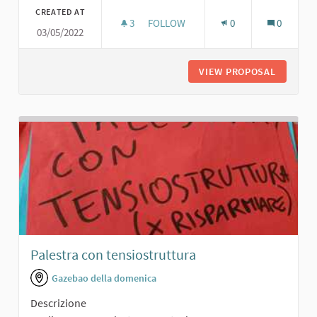
CREATED AT
3
3 FOLLOWERS
FOLLOW
0
0
03/05/2022
CAMPO DA CALCETTO
VIEW PROPOSAL
CAMPO 
Palestra con tensiostruttura
Gazebao della domenica
Descrizione