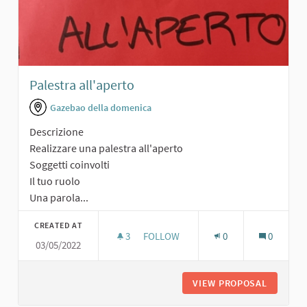
Palestra all'aperto
Gazebao della domenica
Descrizione
Realizzare una palestra all'aperto
Soggetti coinvolti
Il tuo ruolo
Una parola...
CREATED AT
3
3 FOLLOWERS
FOLLOW
0
0
03/05/2022
PALESTRA ALL'APERTO
VIEW PROPOSAL
PALESTR