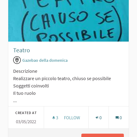
Teatro
Gazebao della domenica
Descrizione
Realizzare un piccolo teatro, chiuso se possibile
Soggetti coinvolti
Il tuo ruolo
...
CREATED AT
3
3 FOLLOWERS
FOLLOW
0
0
03/05/2022
TEATRO