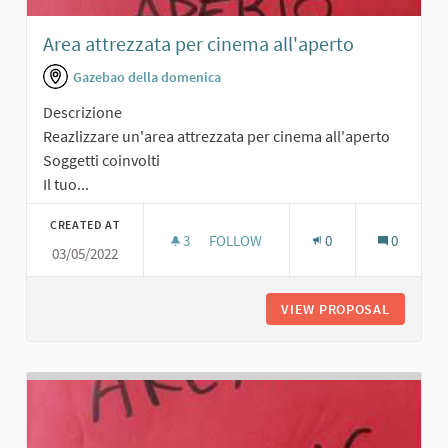
Area attrezzata per cinema all'aperto
Gazebao della domenica
Descrizione
Reazlizzare un'area attrezzata per cinema all'aperto
Soggetti coinvolti
Il tuo...
CREATED AT
3
3 FOLLOWERS
FOLLOW
0
0
03/05/2022
AREA ATTREZZATA PER CINEMA ALL'
VIEW PROPOSAL
AREA AT