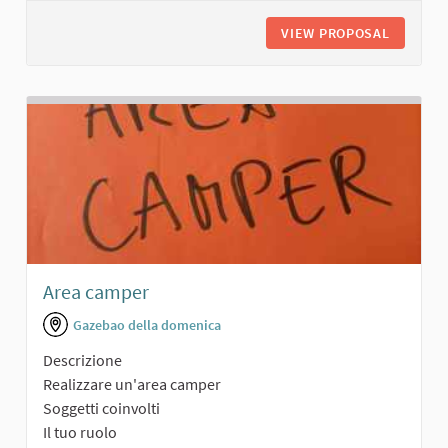
VIEW PROPOSAL
AREA RI
Area camper
Gazebao della domenica
Descrizione
Realizzare un'area camper
Soggetti coinvolti
Il tuo ruolo