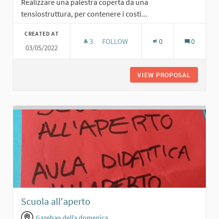
Realizzare una palestra coperta da una
tensiostruttura, per contenere i costi...
CREATED AT
3
3 FOLLOWERS
FOLLOW
0
0
03/05/2022
PALESTRA CON TENSIOSTRUTTURA
VIEW PROPOSAL
PALEST
Scuola all'aperto
Gazebao della domenica