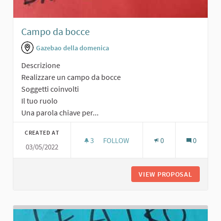
Campo da bocce
Gazebao della domenica
Descrizione
Realizzare un campo da bocce
Soggetti coinvolti
Il tuo ruolo
Una parola chiave per...
CREATED AT
3
3 FOLLOWERS
FOLLOW
0
0
03/05/2022
CAMPO DA BOCCE
VIEW PROPOSAL
CAMPO 