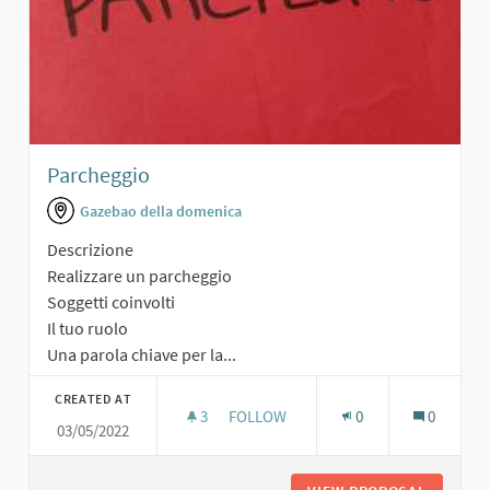
Parcheggio
Gazebao della domenica
Descrizione
Realizzare un parcheggio
Soggetti coinvolti
Il tuo ruolo
Una parola chiave per la...
CREATED AT
3
3 FOLLOWERS
FOLLOW
0
0
03/05/2022
PARCHEGGIO