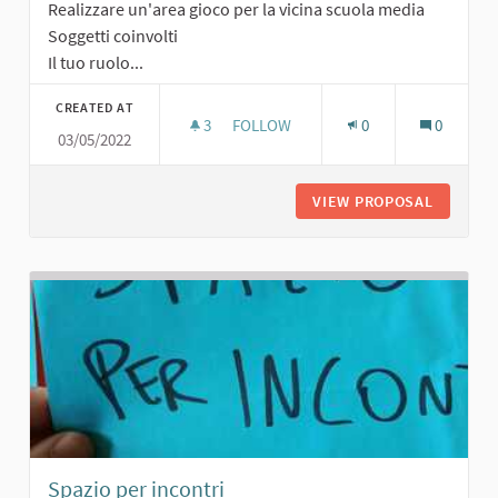
Realizzare un'area gioco per la vicina scuola media
Soggetti coinvolti
Il tuo ruolo...
CREATED AT
3
3 FOLLOWERS
FOLLOW
0
0
03/05/2022
AREA GIOCO PER LA SCUOLA MEDIA
VIEW PROPOSAL
AREA GI
Spazio per incontri