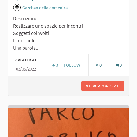
Gazebao della domenica
Descrizione
Realizzare uno spazio per incontri
Soggetti coinvolti
Il tuo ruolo
Una parola...
CREATED AT
3
3 FOLLOWERS
FOLLOW
0
0
03/05/2022
SPAZIO PER INCONTRI
VIEW PROPOSAL
SPAZIO 