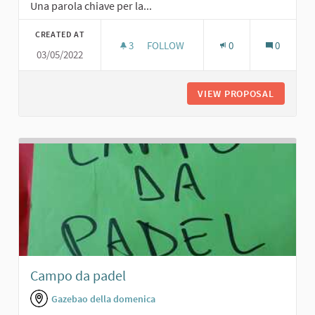
Una parola chiave per la...
CREATED AT
3
3 FOLLOWERS
FOLLOW
0
0
03/05/2022
AREA CAMPER
VIEW PROPOSAL
AREA C
Campo da padel
Gazebao della domenica