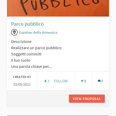
Parco pubblico
Gazebao della domenica
Descrizione
Realizzare un parco pubblico
Soggetti coinvolti
Il tuo ruolo
Una parola chiave per...
CREATED AT
3
3 FOLLOWERS
FOLLOW
0
0
03/05/2022
PARCO PUBBLICO
VIEW PROPOSAL
PARCO P