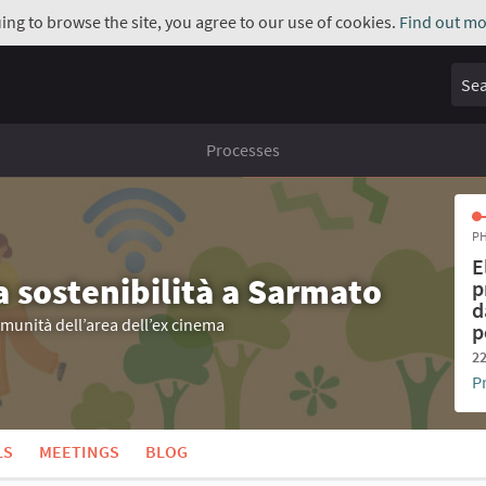
uing to browse the site, you agree to our use of cookies.
Find out mo
Sear
Processes
PH
E
a sostenibilità a Sarmato
p
d
omunità dell’area dell’ex cinema
p
22
P
LS
MEETINGS
BLOG