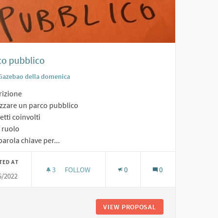
co pubblico
Gazebao della domenica
rizione
izzare un parco pubblico
tti coinvolti
o ruolo
arola chiave per...
TED AT
3
3 FOLLOWERS
FOLLOW
0
0
5/2022
PARCO PUBBLICO
TRI
VIEW PROPOSAL
PARCO PUBBLICO