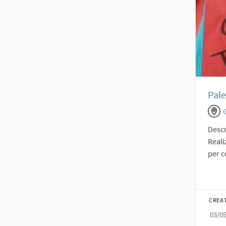
Pale
Descr
Reali
per c
CREA
03/0