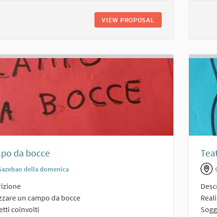
VIEW PROPOSAL
PALESTRA CON TE
po da bocce
Tea
Gazebao della domenica
izione
Desc
izzare un campo da bocce
Reali
tti coinvolti
Sogge