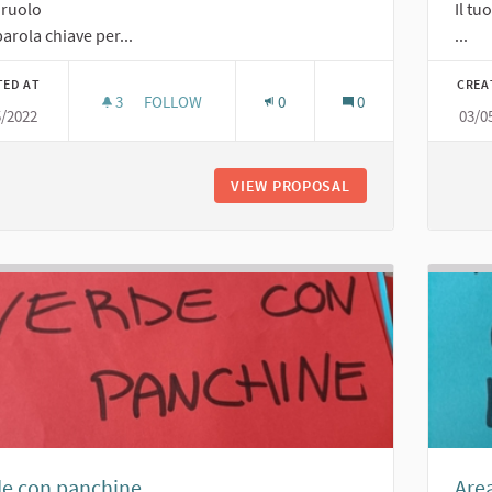
o ruolo
Il tu
arola chiave per...
...
TED AT
CREA
3
3 FOLLOWERS
FOLLOW
0
0
5/2022
03/0
CAMPO DA BOCCE
VIEW PROPOSAL
CAMPO DA BOCCE
de con panchine
Area