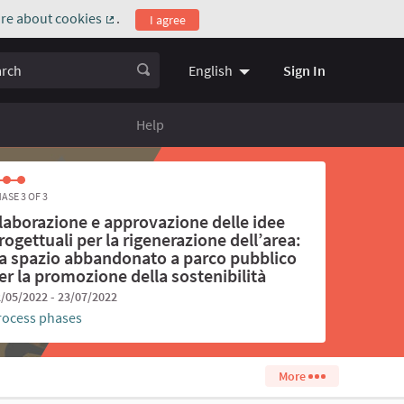
re about cookies
.
I agree
(External link)
ch
Sign In
English
Choose language
Scegli la l
Help
ASE 3 OF 3
laborazione e approvazione delle idee
rogettuali per la rigenerazione dell’area:
a spazio abbandonato a parco pubblico
er la promozione della sostenibilità
/05/2022 - 23/07/2022
rocess phases
More