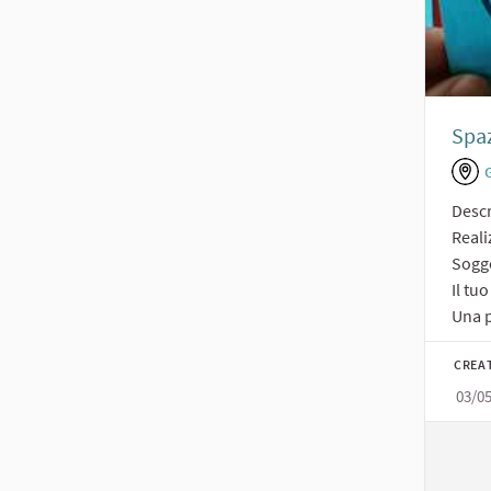
Spaz
Descr
Reali
Sogge
Il tu
Una p
CREA
03/0