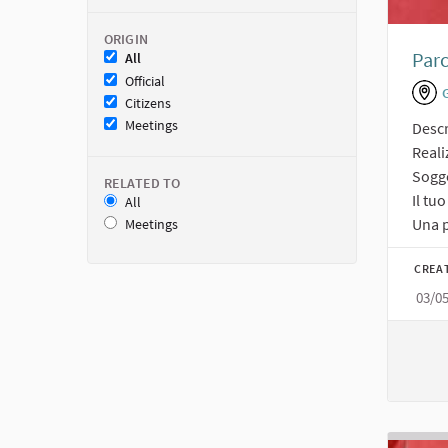
ORIGIN
Par
All
Official
Citizens
Meetings
Descr
Reali
Sogge
RELATED TO
Il tu
All
Una p
Meetings
CREA
03/0