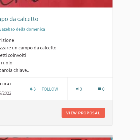
po da calcetto
Gazebao della domenica
rizione
izzare un campo da calcetto
tti coinvolti
o ruolo
arola chiave...
TED AT
3
3 FOLLOWERS
FOLLOW
0
0
5/2022
CAMPO DA CALCETTO
VIEW PROPOSAL
CAMPO DA CALCET