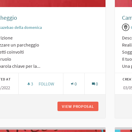
cheggio
Cam
Gazebao della domenica
izione
Desc
zzare un parcheggio
Real
tti coinvolti
Sogge
o ruolo
Il tu
arola chiave per la...
Una p
TED AT
CREA
3
3 FOLLOWERS
FOLLOW
0
0
5/2022
03/0
PARCHEGGIO
VIEW PROPOSAL
PARCHEGGIO