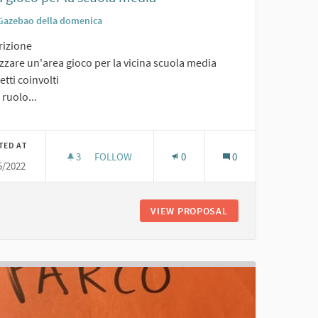
Gazebao della domenica
rizione
zzare un'area gioco per la vicina scuola media
tti coinvolti
o ruolo...
TED AT
3
3 FOLLOWERS
FOLLOW
0
0
5/2022
AREA GIOCO PER LA SCUOLA MEDIA
INE
VIEW PROPOSAL
AREA GIOCO PER L