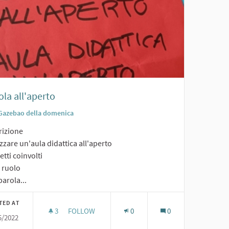
la all'aperto
Gazebao della domenica
rizione
zzare un'aula didattica all'aperto
tti coinvolti
o ruolo
arola...
TED AT
3
3 FOLLOWERS
FOLLOW
0
0
5/2022
SCUOLA ALL'APERTO