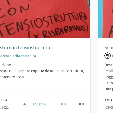
stra con tensiostruttura
Scuo
Gazebao della domenica
izione
Desc
zzare una palestra coperta da una tensiostruttura,
Reali
ontenere i costi...
Sogge
Il tu
Una p
TED AT
CREA
3
3 FOLLOWERS
FOLLOW
0
0
5/2022
03/0
PALESTRA CON TENSIOSTRUTTURA