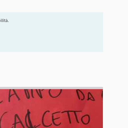
lità.