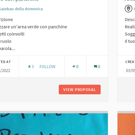
Gazebao della domenica
izione
Desc
zzare un'area verde con panchine
Reali
tti coinvolti
Sogge
o ruolo
Il tu
arola...
TED AT
CREA
3
3 FOLLOWERS
FOLLOW
0
0
5/2022
03/0
VERDE CON PANCHINE
VIEW PROPOSAL
VERDE CON PANCH