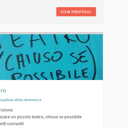
NSIOSTRUTTURA
VIEW PROPOSAL
SCUOLA ALL'APER
tro
Gazebao della domenica
rizione
zzare un piccolo teatro, chiuso se possibile
tti coinvolti