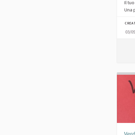
Il tu
Una p
CREA
03/0
Ver