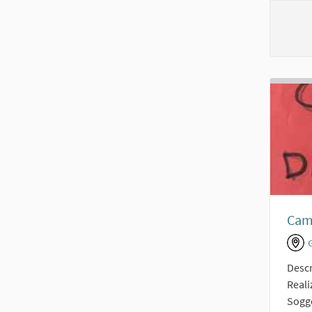
Cam
Descr
Real
Sogge