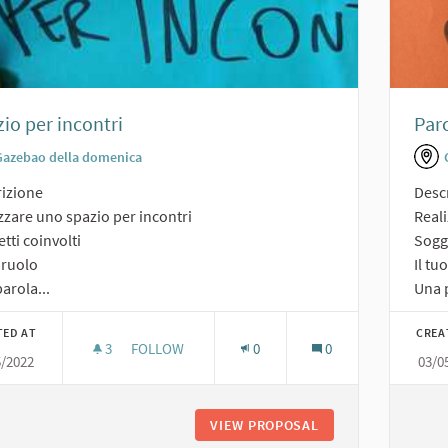
io per incontri
Par
Gazebao della domenica
izione
Desc
zzare uno spazio per incontri
Real
tti coinvolti
Sogge
o ruolo
Il tu
arola...
Una p
TED AT
CREA
3
3 FOLLOWERS
FOLLOW
0
0
5/2022
03/0
SPAZIO PER INCONTRI
VIEW PROPOSAL
SPAZIO PER INCON