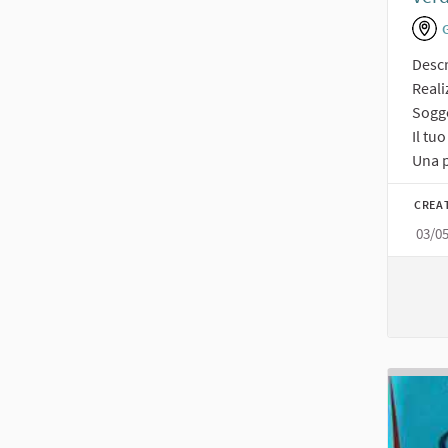
Descr
Reali
Sogge
Il tu
Una p
CREA
03/0