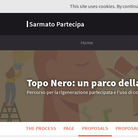
This site uses cookies. By contin
Sarmato Partecipa
Home
Topo Nero: un parco dell
Percorso per la rigenerazione partecipata e l’uso di c
THE PROCESS
PAGE
PROPOSALS
PROPOSA