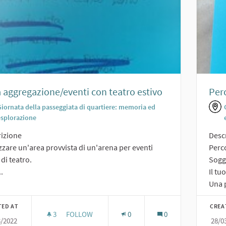
 aggregazione/eventi con teatro estivo
Perc
Giornata della passeggiata di quartiere: memoria ed
esplorazione
izione
Desc
zzare un'area provvista di un'arena per eventi
Perc
 di teatro.
Sogge
..
Il tu
Una p
TED AT
CREA
3
3 FOLLOWERS
FOLLOW
0
0
3/2022
28/0
AREA AGGREGAZIONE/EVENTI CON TEATRO ESTI