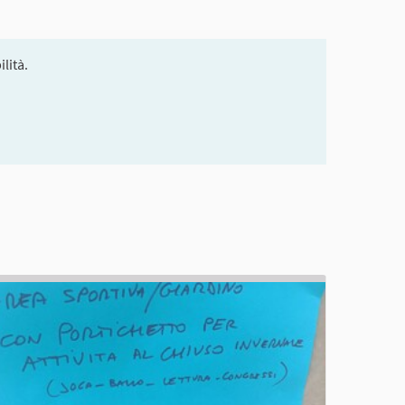
lità.