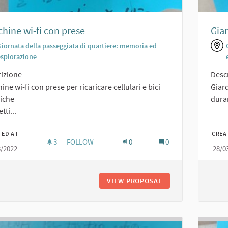
hine wi-fi con prese
Giar
Giornata della passeggiata di quartiere: memoria ed
esplorazione
izione
Desc
ine wi-fi con prese per ricaricare cellulari e bici
Giard
riche
duran
tti...
TED AT
CREA
3
3 FOLLOWERS
FOLLOW
0
0
3/2022
28/0
PANCHINE WI-FI CON PRESE
VIEW PROPOSAL
PANCHINE WI-FI C