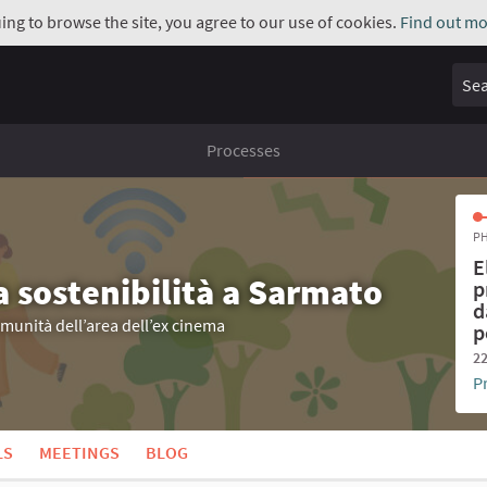
uing to browse the site, you agree to our use of cookies.
Find out mo
Sear
Processes
PH
E
a sostenibilità a Sarmato
p
d
omunità dell’area dell’ex cinema
p
22
P
LS
MEETINGS
BLOG