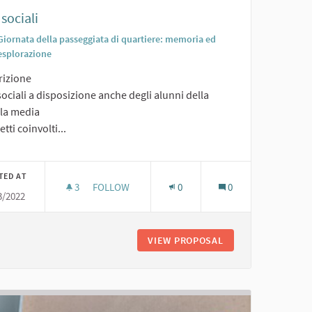
 sociali
Giornata della passeggiata di quartiere: memoria ed
esplorazione
rizione
sociali a disposizione anche degli alunni della
la media
tti coinvolti...
TED AT
3
3 FOLLOWERS
FOLLOW
0
0
3/2022
TIVI
ORTI SOCIALI
 E RIVENDITA DI OGGETTI SPORTIVI
VIEW PROPOSAL
ORTI SOCIALI