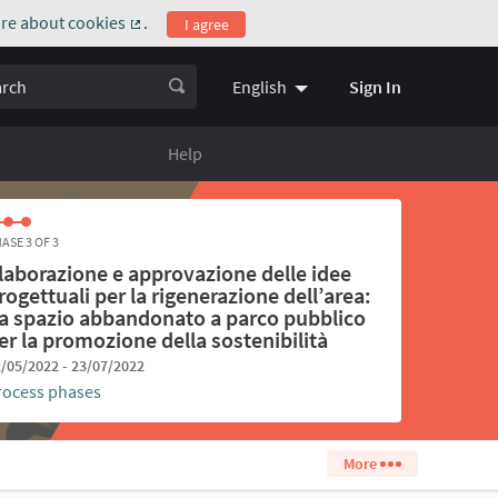
re about cookies
.
I agree
(External link)
ch
Sign In
English
Choose language
Scegli la l
Help
ASE 3 OF 3
laborazione e approvazione delle idee
rogettuali per la rigenerazione dell’area:
a spazio abbandonato a parco pubblico
er la promozione della sostenibilità
/05/2022 - 23/07/2022
rocess phases
More