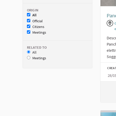
ORIGIN
Panc
All
Official
Citizens
Meetings
Descr
Panch
RELATED TO
elett
All
Sogge
Meetings
CREA
28/0