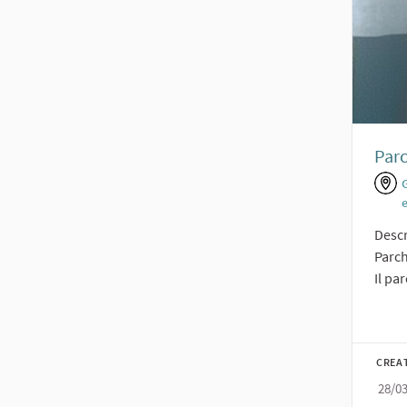
Parc
Descr
Parch
Il pa
CREA
28/0