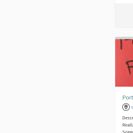
Port
Descr
Reali
Sogge