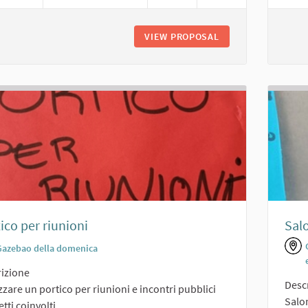
VIEW PROPOSAL
AREA AGGREGAZIO
ico per riunioni
Sal
Gazebao della domenica
izione
Desc
zzare un portico per riunioni e incontri pubblici
Salon
tti coinvolti