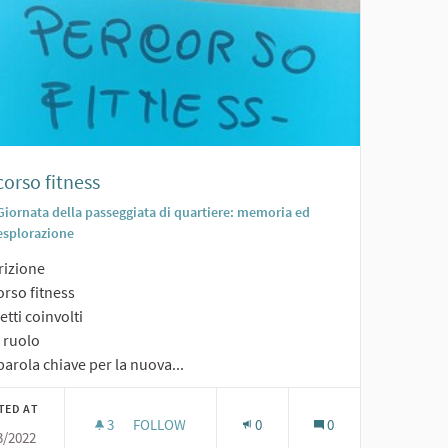
orso fitness
Giornata della passeggiata di quartiere: memoria ed
esplorazione
rizione
orso fitness
tti coinvolti
o ruolo
arola chiave per la nuova...
TED AT
3
3 FOLLOWERS
FOLLOW
0
0
3/2022
VO
PERCORSO FITNESS