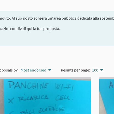
olito. Al suo posto sorgerà un'area pubblica dedicata alla sostenibi
pazio: condividi qui la tua proposta.
oposals by:
Most endorsed
Results per page:
100