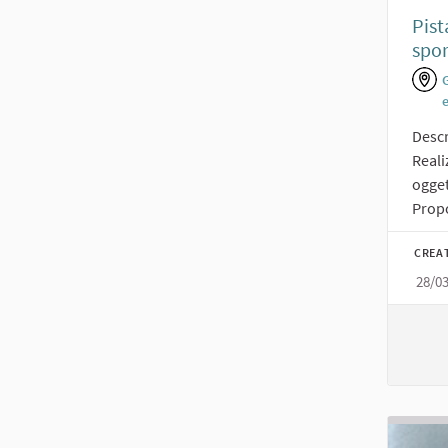
Pist
spor
Descr
Reali
ogget
Propo
CREA
28/0