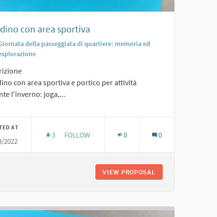
dino con area sportiva
Giornata della passeggiata di quartiere: memoria ed
esplorazione
rizione
ino con area sportiva e portico per attività
te l'inverno: joga,...
TED AT
3
3 FOLLOWERS
FOLLOW
0
0
3/2022
GIARDINO CON AREA SPORTIVA
ON PRESE
VIEW PROPOSAL
GIARDINO CON ARE