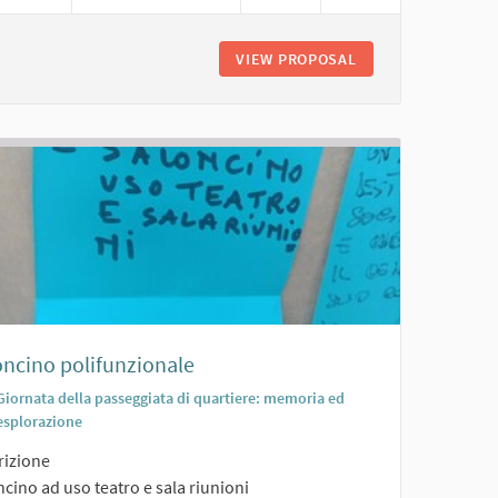
NE/EVENTI CON TEATRO ESTIVO
VIEW PROPOSAL
PERCORSO FITNES
oncino polifunzionale
Giornata della passeggiata di quartiere: memoria ed
esplorazione
rizione
cino ad uso teatro e sala riunioni