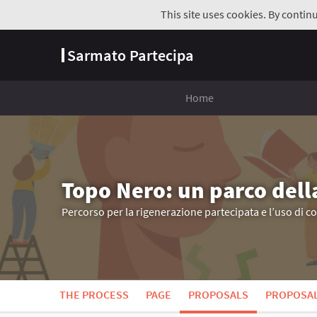
This site uses cookies. By contin
Sarmato Partecipa
Home
Topo Nero: un parco dell
Percorso per la rigenerazione partecipata e l’uso di c
THE PROCESS
PAGE
PROPOSALS
PROPOSA