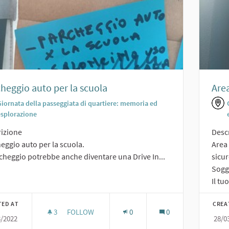
heggio auto per la scuola
Area
Giornata della passeggiata di quartiere: memoria ed
esplorazione
izione
Desc
eggio auto per la scuola.
Area 
rcheggio potrebbe anche diventare una Drive In...
sicu
Sogge
Il tuo
TED AT
CREA
3
3 FOLLOWERS
FOLLOW
0
0
3/2022
28/0
PARCHEGGIO AUTO PER LA SCUOLA