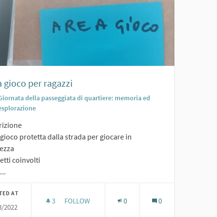
 gioco per ragazzi
Giornata della passeggiata di quartiere: memoria ed
esplorazione
rizione
gioco protetta dalla strada per giocare in
rezza
tti coinvolti
...
TED AT
3
3 FOLLOWERS
FOLLOW
0
0
3/2022
AREA GIOCO PER RAGAZZI