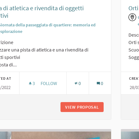
a di atletica e rivendita di oggetti
Orti
tivi
Giornata della passeggiata di quartiere: memoria ed
esplorazione
Desc
izione
Orti 
zzare una pista di atletica e una rivendita di
Scuo
ti sportivi
Sogge
sta di...
TED AT
CREA
3
3 FOLLOWERS
FOLLOW
0
0
3/2022
28/0
PISTA DI ATLETICA E RIVENDITA DI OGGETTI SPOR
VIEW PROPOSAL
PISTA DI ATLETICA