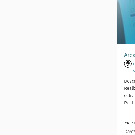
Area
Descr
Reali
estivi
Per i.
CREA
28/0