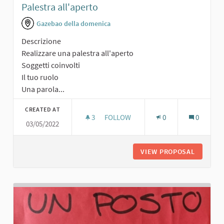
Palestra all'aperto
Gazebao della domenica
Descrizione
Realizzare una palestra all'aperto
Soggetti coinvolti
Il tuo ruolo
Una parola...
CREATED AT
3
3 FOLLOWERS
FOLLOW
0
0
03/05/2022
PALESTRA ALL'APERTO
VIEW PROPOSAL
PALESTR