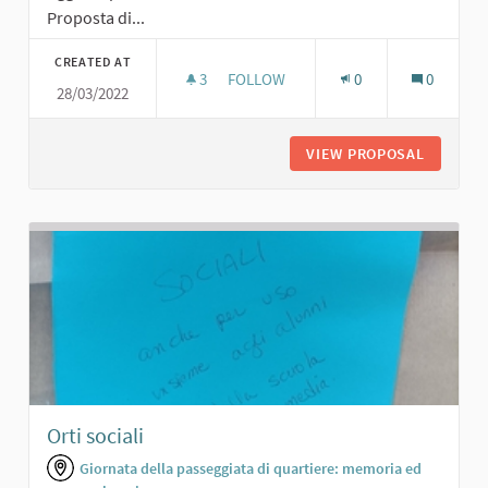
Proposta di...
CREATED AT
3
3 FOLLOWERS
FOLLOW
0
0
28/03/2022
PISTA DI ATLETICA E RIVENDITA DI O
VIEW PROPOSAL
PISTA D
Orti sociali
Giornata della passeggiata di quartiere: memoria ed