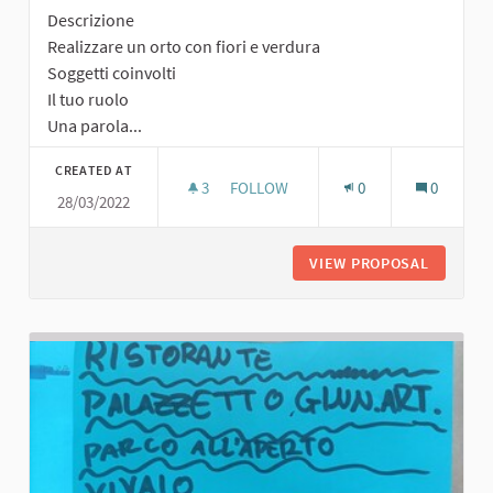
Descrizione
Realizzare un orto con fiori e verdura
Soggetti coinvolti
Il tuo ruolo
Una parola...
CREATED AT
3
3 FOLLOWERS
FOLLOW
0
0
28/03/2022
ORTO CON FIORI E VERDURA
VIEW PROPOSAL
ORTO CO