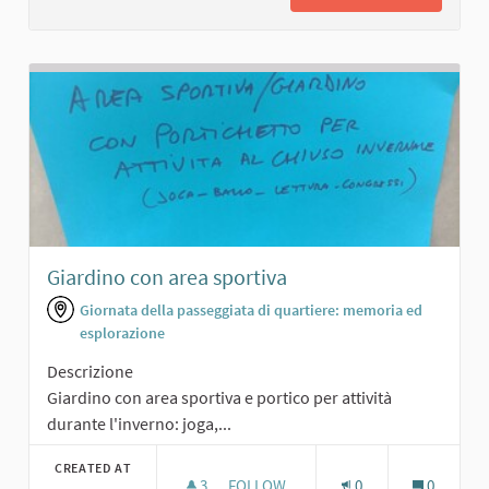
Giardino con area sportiva
Giornata della passeggiata di quartiere: memoria ed
esplorazione
Descrizione
Giardino con area sportiva e portico per attività
durante l'inverno: joga,...
CREATED AT
3
3 FOLLOWERS
FOLLOW
0
0