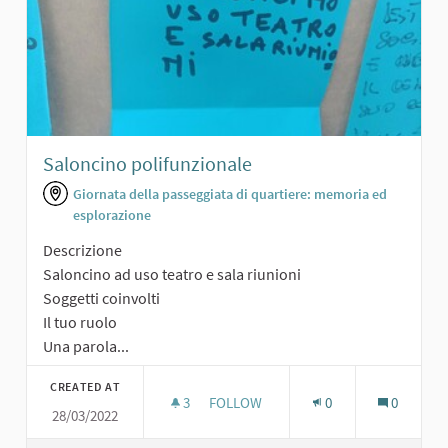
Saloncino polifunzionale
Giornata della passeggiata di quartiere: memoria ed
esplorazione
Descrizione
Saloncino ad uso teatro e sala riunioni
Soggetti coinvolti
Il tuo ruolo
Una parola...
CREATED AT
3
3 FOLLOWERS
FOLLOW
0
0
28/03/2022
SALONCINO POLIFUNZIONALE