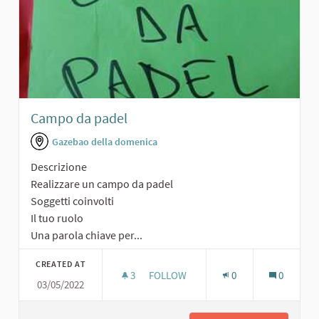
Campo da padel
Gazebao della domenica
Descrizione
Realizzare un campo da padel
Soggetti coinvolti
Il tuo ruolo
Una parola chiave per...
CREATED AT
3
3 FOLLOWERS
FOLLOW
0
0
03/05/2022
CAMPO DA PADEL