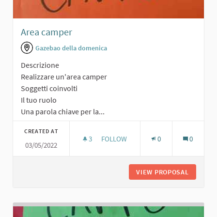
Area camper
Gazebao della domenica
Descrizione
Realizzare un'area camper
Soggetti coinvolti
Il tuo ruolo
Una parola chiave per la...
CREATED AT
3
3 FOLLOWERS
FOLLOW
0
0
03/05/2022
AREA CAMPER
VIEW PROPOSAL
AREA C