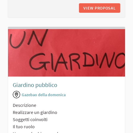
VIEW PROPOSAL
PARCO A
Giardino pubblico
Gazebao della domenica
Descrizione
Realizzare un giardino
Soggetti coinvolti
Il tuo ruolo