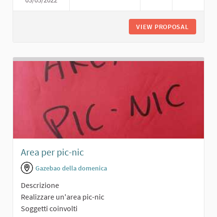
PARCO PER BAMBINI
VIEW PROPOSAL
PARCO P
Area per pic-nic
Gazebao della domenica
Descrizione
Realizzare un'area pic-nic
Soggetti coinvolti