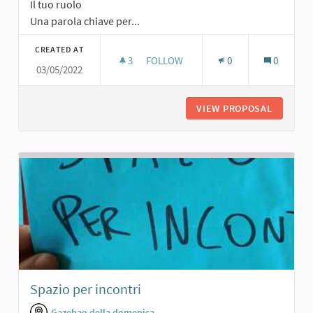
Il tuo ruolo
Una parola chiave per...
CREATED AT
3
3 FOLLOWERS
FOLLOW
0
0
03/05/2022
AREA PER PIC-NIC
VIEW PROPOSAL
AREA PE
Spazio per incontri
Gazebao della domenica