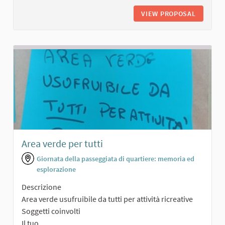
VIEW PROPOSAL
PERCORS
Area verde per tutti
Giornata della passeggiata di quartiere: memoria ed
esplorazione
Descrizione
Area verde usufruibile da tutti per attività ricreative
Soggetti coinvolti
Il tuo...