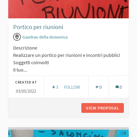
Portico per riunioni
Gazebao della domenica
Descrizione
Realizzare un portico per riunioni e incontri pubblici
Soggetti coinvolti
Il tuo...
CREATED AT
3
3 FOLLOWERS
FOLLOW
0
0
03/05/2022
PORTICO PER RIUNIONI
VIEW PROPOSAL
PORTICO