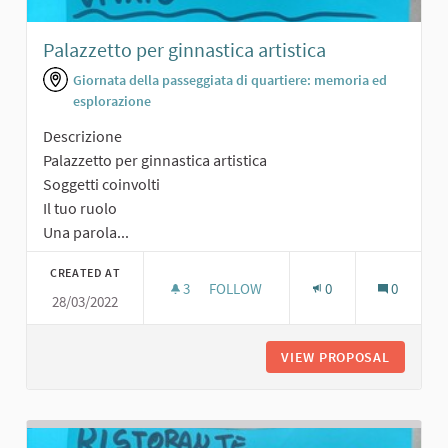
Palazzetto per ginnastica artistica
Giornata della passeggiata di quartiere: memoria ed
esplorazione
Descrizione
Palazzetto per ginnastica artistica
Soggetti coinvolti
Il tuo ruolo
Una parola...
CREATED AT
3
3 FOLLOWERS
FOLLOW
0
0
28/03/2022
PALAZZETTO PER GINNASTICA ARTIS
VIEW PROPOSAL
PALAZZE