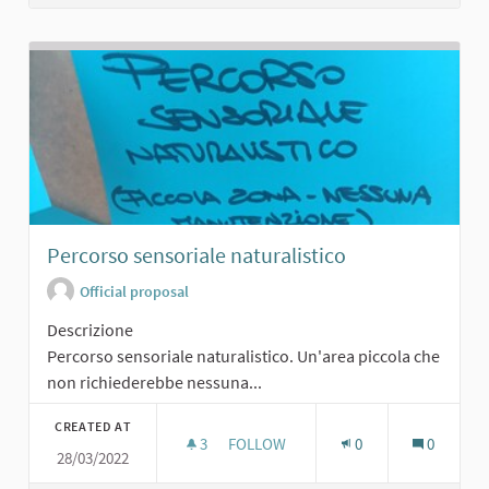
Percorso sensoriale naturalistico
Official proposal
Descrizione
Percorso sensoriale naturalistico. Un'area piccola che
non richiederebbe nessuna...
CREATED AT
3
3 FOLLOWERS
FOLLOW
0
0
28/03/2022
PERCORSO SENSORIALE NATURALIS