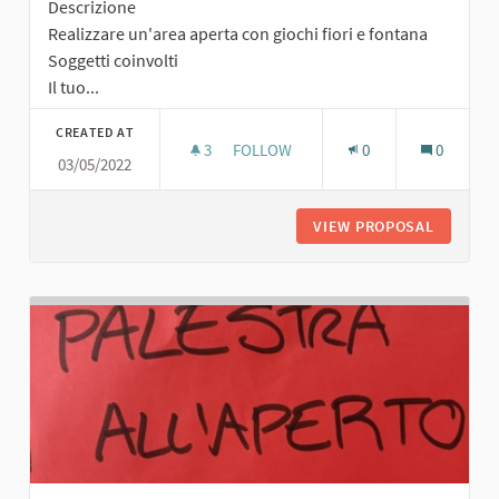
Descrizione
Realizzare un'area aperta con giochi fiori e fontana
Soggetti coinvolti
Il tuo...
CREATED AT
3
3 FOLLOWERS
FOLLOW
0
0
03/05/2022
AREA APERTA CON GIOCHI FIORI E 
VIEW PROPOSAL
AREA AP