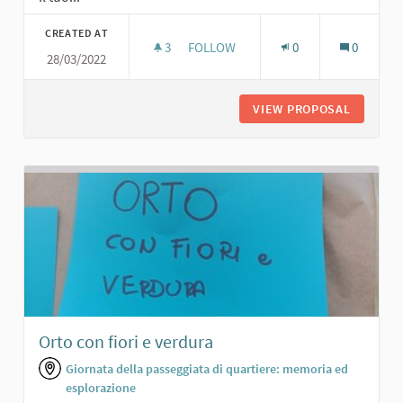
CREATED AT
3
3 FOLLOWERS
FOLLOW
0
0
28/03/2022
AREA VERDE PER TUTTI
VIEW PROPOSAL
AREA VE
Orto con fiori e verdura
Giornata della passeggiata di quartiere: memoria ed
esplorazione