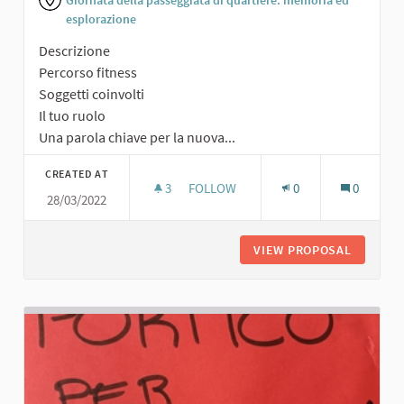
Giornata della passeggiata di quartiere: memoria ed
esplorazione
Descrizione
Percorso fitness
Soggetti coinvolti
Il tuo ruolo
Una parola chiave per la nuova...
CREATED AT
3
3 FOLLOWERS
FOLLOW
0
0
28/03/2022
PERCORSO FITNESS
VIEW PROPOSAL
PERCORS