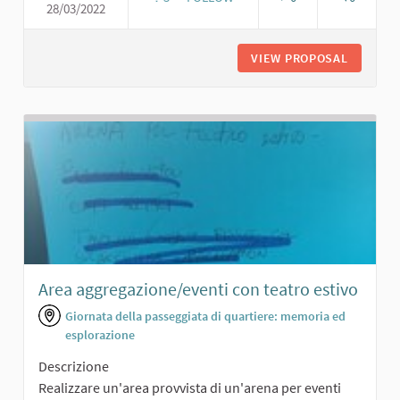
28/03/2022
GIARDINO CON AREA SPORTIVA
VIEW PROPOSAL
GIARDIN
Area aggregazione/eventi con teatro estivo
Giornata della passeggiata di quartiere: memoria ed
esplorazione
Descrizione
Realizzare un'area provvista di un'arena per eventi