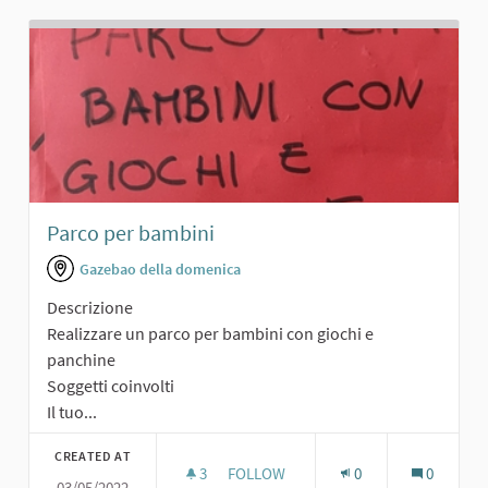
Parco per bambini
Gazebao della domenica
Descrizione
Realizzare un parco per bambini con giochi e
panchine
Soggetti coinvolti
Il tuo...
CREATED AT
3
3 FOLLOWERS
FOLLOW
0
0
03/05/2022