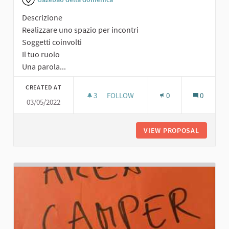
Descrizione
Realizzare uno spazio per incontri
Soggetti coinvolti
Il tuo ruolo
Una parola...
CREATED AT
3
3 FOLLOWERS
FOLLOW
0
0
03/05/2022
SPAZIO PER INCONTRI
VIEW PROPOSAL
SPAZIO 