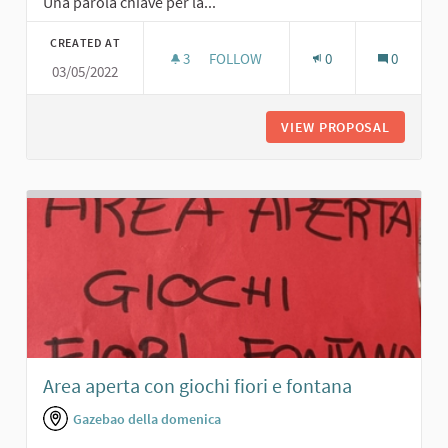
Una parola chiave per la...
CREATED AT
3
3 FOLLOWERS
FOLLOW
0
0
03/05/2022
GIARDINO PUBBLICO
VIEW PROPOSAL
GIARDIN
Area aperta con giochi fiori e fontana
Gazebao della domenica