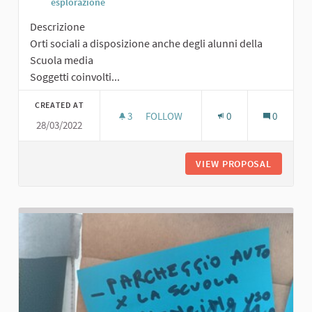
esplorazione
Descrizione
Orti sociali a disposizione anche degli alunni della
Scuola media
Soggetti coinvolti...
CREATED AT
3
3 FOLLOWERS
FOLLOW
0
0
28/03/2022
ORTI SOCIALI
VIEW PROPOSAL
ORTI SO