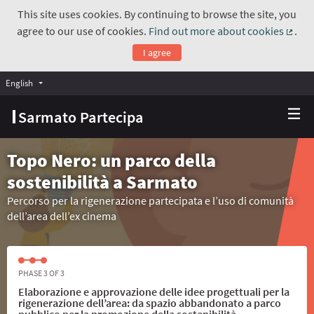
This site uses cookies. By continuing to browse the site, you
agree to our use of cookies.
Find out more about cookies
.
(Exte
I agree
English
Choose language
Scegli la lingua
Sarmato Partecipa
Topo Nero: un parco della
sostenibilità a Sarmato
Percorso per la rigenerazione partecipata e l’uso di comunità
dell’area dell’ex cinema
PHASE 3 OF 3
Elaborazione e approvazione delle idee progettuali per la
rigenerazione dell’area: da spazio abbandonato a parco
pubblico per la promozione della sostenibilità