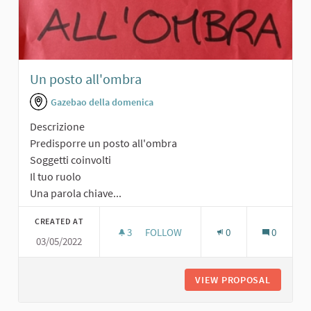
Un posto all'ombra
Gazebao della domenica
Descrizione
Predisporre un posto all'ombra
Soggetti coinvolti
Il tuo ruolo
Una parola chiave...
CREATED AT
3
3 FOLLOWERS
FOLLOW
0
0
03/05/2022
UN POSTO ALL'OMBRA
VIEW PROPOSAL
UN POST