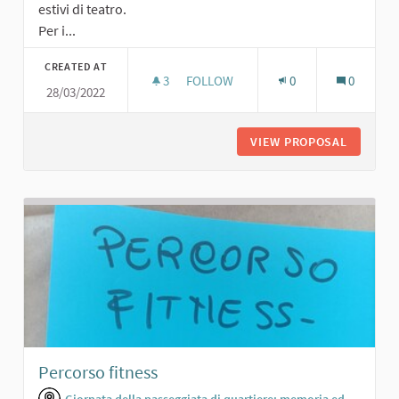
estivi di teatro.
Per i...
CREATED AT
3
3 FOLLOWERS
FOLLOW
0
0
28/03/2022
AREA AGGREGAZIONE/EVENTI CON T
VIEW PROPOSAL
AREA AG
Percorso fitness