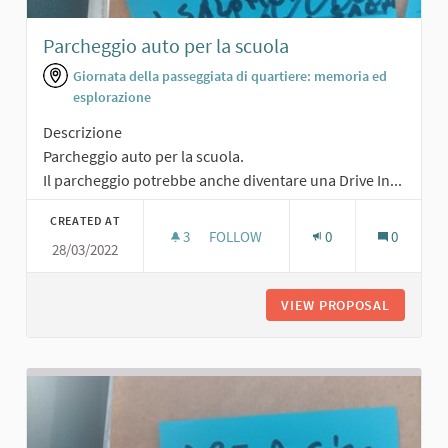
Parcheggio auto per la scuola
Giornata della passeggiata di quartiere: memoria ed
esplorazione
Descrizione
Parcheggio auto per la scuola.
Il parcheggio potrebbe anche diventare una Drive In...
CREATED AT
3
3 FOLLOWERS
FOLLOW
0
0
28/03/2022
PARCHEGGIO AUTO PER LA SCUOLA
VIEW PROPOSAL
PARCHEG