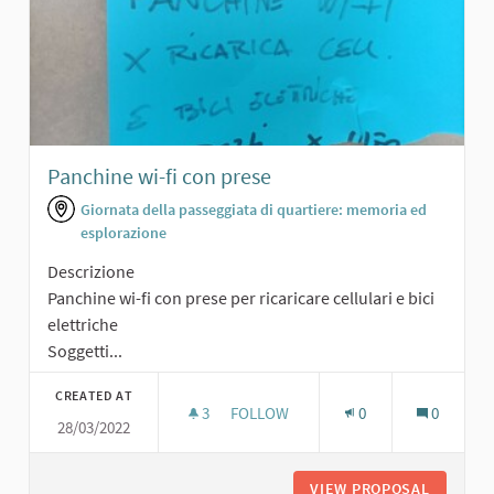
Panchine wi-fi con prese
Giornata della passeggiata di quartiere: memoria ed
esplorazione
Descrizione
Panchine wi-fi con prese per ricaricare cellulari e bici
elettriche
Soggetti...
CREATED AT
3
3 FOLLOWERS
FOLLOW
0
0
28/03/2022
PANCHINE WI-FI CON PRESE
VIEW PROPOSAL
PANCHIN