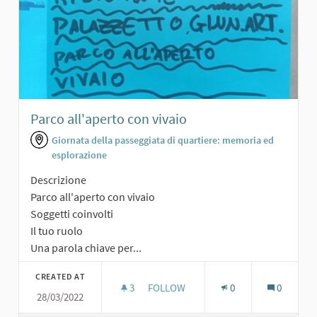
Parco all'aperto con vivaio
Giornata della passeggiata di quartiere: memoria ed
esplorazione
Descrizione
Parco all'aperto con vivaio
Soggetti coinvolti
Il tuo ruolo
Una parola chiave per...
CREATED AT
3
3 FOLLOWERS
FOLLOW
0
0
28/03/2022
PARCO ALL'APERTO CON VIVAIO