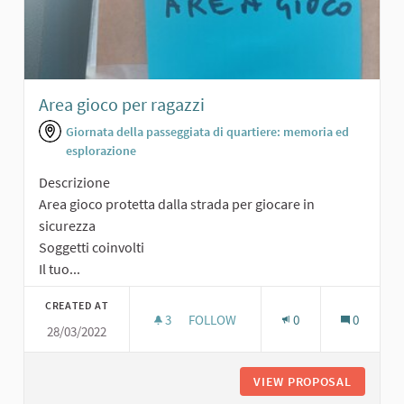
Area gioco per ragazzi
Giornata della passeggiata di quartiere: memoria ed
esplorazione
Descrizione
Area gioco protetta dalla strada per giocare in
sicurezza
Soggetti coinvolti
Il tuo...
CREATED AT
3
3 FOLLOWERS
FOLLOW
0
0
28/03/2022
AREA GIOCO PER RAGAZZI
VIEW PROPOSAL
AREA GI