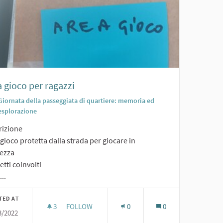
 gioco per ragazzi
Giornata della passeggiata di quartiere: memoria ed
esplorazione
rizione
gioco protetta dalla strada per giocare in
rezza
tti coinvolti
...
TED AT
3
3 FOLLOWERS
FOLLOW
0
0
3/2022
AREA GIOCO PER RAGAZZI