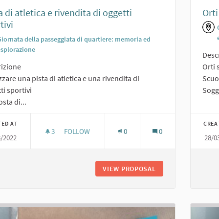
a di atletica e rivendita di oggetti
Orti
tivi
Giornata della passeggiata di quartiere: memoria ed
esplorazione
Desc
izione
Orti 
zzare una pista di atletica e una rivendita di
Scuo
ti sportivi
Sogge
sta di...
TED AT
CREA
3
3 FOLLOWERS
FOLLOW
0
0
3/2022
28/0
PISTA DI ATLETICA E RIVENDITA DI OGGETTI SPOR
VIEW PROPOSAL
PISTA DI ATLETICA