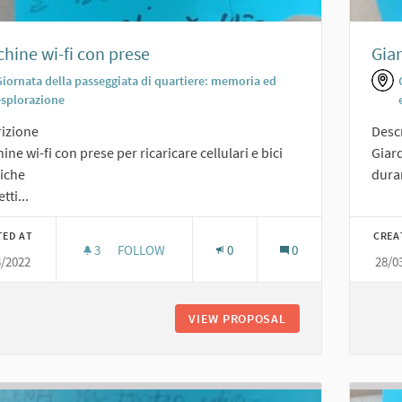
hine wi-fi con prese
Giar
Giornata della passeggiata di quartiere: memoria ed
esplorazione
izione
Desc
ine wi-fi con prese per ricaricare cellulari e bici
Giard
riche
duran
tti...
TED AT
CREA
3
3 FOLLOWERS
FOLLOW
0
0
3/2022
28/0
PANCHINE WI-FI CON PRESE
VIEW PROPOSAL
PANCHINE WI-FI C