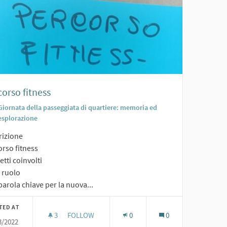
orso fitness
Giornata della passeggiata di quartiere: memoria ed
esplorazione
rizione
orso fitness
tti coinvolti
o ruolo
arola chiave per la nuova...
TED AT
3
3 FOLLOWERS
FOLLOW
0
0
3/2022
VO
PERCORSO FITNESS