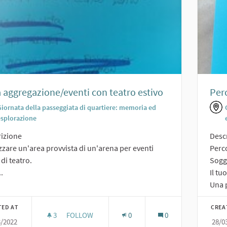
 aggregazione/eventi con teatro estivo
Perc
Giornata della passeggiata di quartiere: memoria ed
esplorazione
izione
Desc
zzare un'area provvista di un'arena per eventi
Perc
 di teatro.
Sogge
..
Il tu
Una p
TED AT
CREA
3
3 FOLLOWERS
FOLLOW
0
0
3/2022
28/0
AREA AGGREGAZIONE/EVENTI CON TEATRO ESTI