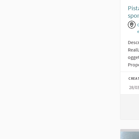
Pist
spor
Descr
Reali
ogget
Propo
CREA
28/0