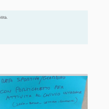
lità.