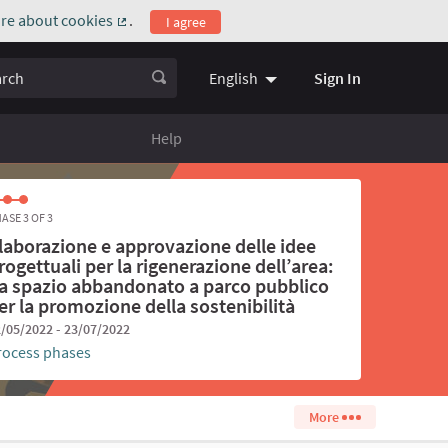
re about cookies
.
I agree
(External link)
ch
Sign In
English
Choose language
Scegli la l
Help
ASE 3 OF 3
laborazione e approvazione delle idee
rogettuali per la rigenerazione dell’area:
a spazio abbandonato a parco pubblico
er la promozione della sostenibilità
/05/2022 - 23/07/2022
rocess phases
More