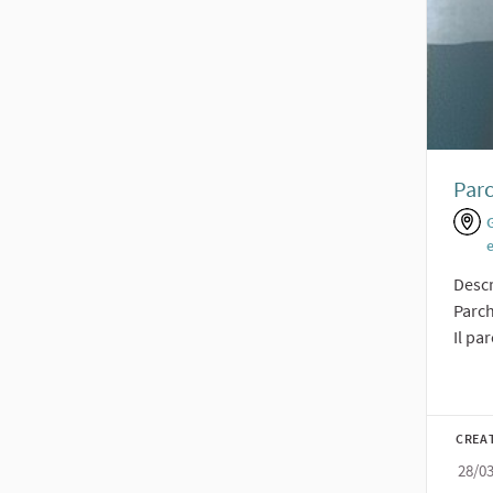
Parc
Descr
Parch
Il pa
CREA
28/0