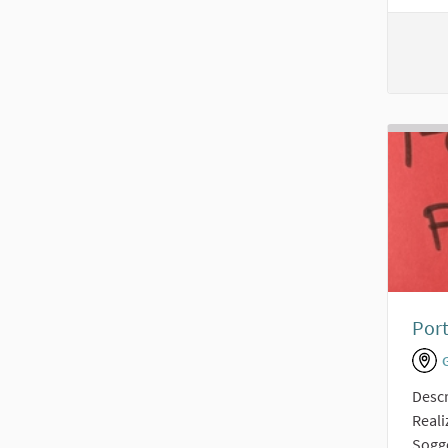
Port
Descr
Reali
Sogge