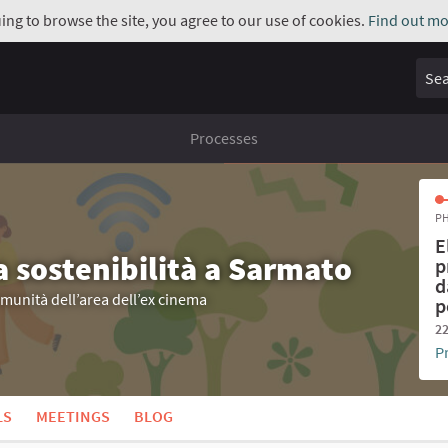
uing to browse the site, you agree to our use of cookies.
Find out mo
Sear
Processes
PH
E
a sostenibilità a Sarmato
p
d
omunità dell’area dell’ex cinema
p
22
P
LS
MEETINGS
BLOG