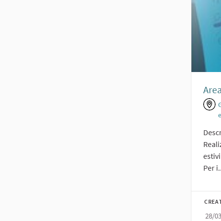
Area
Descr
Reali
estivi
Per i.
CREA
28/0