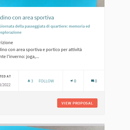
dino con area sportiva
Giornata della passeggiata di quartiere: memoria ed
esplorazione
rizione
ino con area sportiva e portico per attività
te l'inverno: joga,...
TED AT
3
3 FOLLOWERS
FOLLOW
0
0
3/2022
GIARDINO CON AREA SPORTIVA
ON PRESE
VIEW PROPOSAL
GIARDINO CON ARE