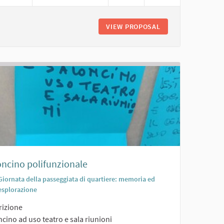
NE/EVENTI CON TEATRO ESTIVO
VIEW PROPOSAL
PERCORSO FITNES
oncino polifunzionale
Giornata della passeggiata di quartiere: memoria ed
esplorazione
rizione
cino ad uso teatro e sala riunioni