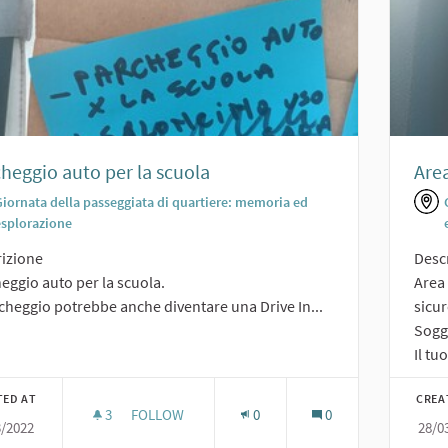
heggio auto per la scuola
Area
Giornata della passeggiata di quartiere: memoria ed
esplorazione
izione
Desc
eggio auto per la scuola.
Area 
rcheggio potrebbe anche diventare una Drive In...
sicu
Sogge
Il tuo
TED AT
CREA
3
3 FOLLOWERS
FOLLOW
0
0
3/2022
28/0
PARCHEGGIO AUTO PER LA SCUOLA