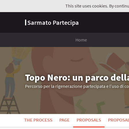
This site uses cookies. By contin
Sarmato Partecipa
Home
Topo Nero: un parco dell
Percorso per la rigenerazione partecipata e l’uso di c
THE PROCESS
PAGE
PROPOSALS
PROPOSA