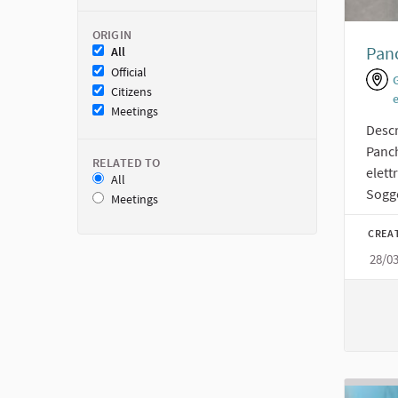
ORIGIN
Panc
All
Official
Citizens
Meetings
Descr
Panch
RELATED TO
elett
All
Sogge
Meetings
CREA
28/0