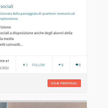
 sociali
Giornata della passeggiata di quartiere: memoria ed
esplorazione
rizione
sociali a disposizione anche degli alunni della
la media
tti coinvolti...
TED AT
3
3 FOLLOWERS
FOLLOW
0
0
3/2022
TIVI
ORTI SOCIALI
 E RIVENDITA DI OGGETTI SPORTIVI
VIEW PROPOSAL
ORTI SOCIALI