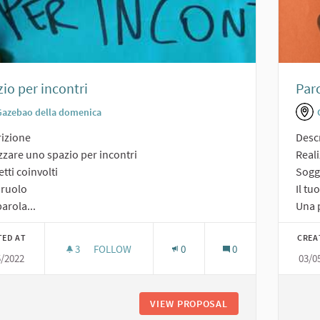
io per incontri
Par
Gazebao della domenica
izione
Desc
zzare uno spazio per incontri
Real
tti coinvolti
Sogge
o ruolo
Il tu
arola...
Una p
TED AT
CREA
3
3 FOLLOWERS
FOLLOW
0
0
5/2022
03/0
SPAZIO PER INCONTRI
VIEW PROPOSAL
SPAZIO PER INCON