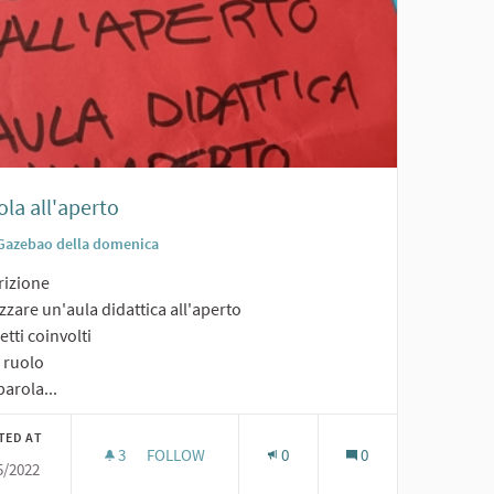
la all'aperto
Gazebao della domenica
rizione
zzare un'aula didattica all'aperto
tti coinvolti
o ruolo
arola...
TED AT
3
3 FOLLOWERS
FOLLOW
0
0
5/2022
SCUOLA ALL'APERTO