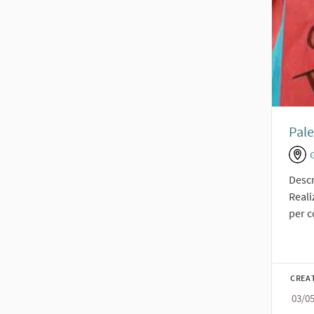
Pale
Descr
Reali
per c
CREA
03/0