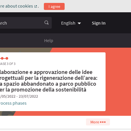
re about cookies
.
I agree
(External link)
ch
Sign In
English
Choose language
Scegli la l
Help
ASE 3 OF 3
laborazione e approvazione delle idee
rogettuali per la rigenerazione dell’area:
a spazio abbandonato a parco pubblico
er la promozione della sostenibilità
/05/2022 - 23/07/2022
rocess phases
More