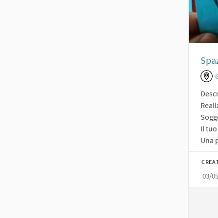
Spaz
Descr
Reali
Sogge
Il tu
Una p
CREA
03/0