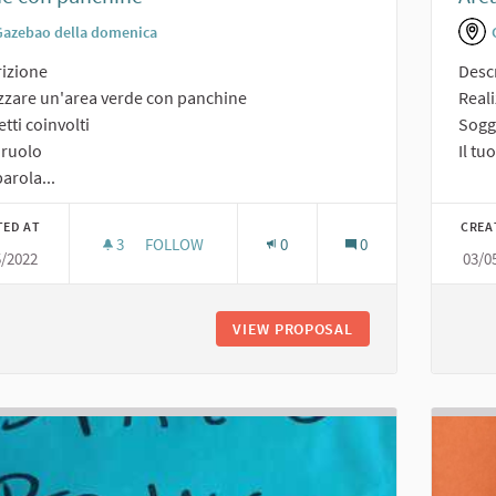
Gazebao della domenica
izione
Desc
zzare un'area verde con panchine
Reali
tti coinvolti
Sogge
o ruolo
Il tu
arola...
TED AT
CREA
3
3 FOLLOWERS
FOLLOW
0
0
5/2022
03/0
VERDE CON PANCHINE
VIEW PROPOSAL
VERDE CON PANCH