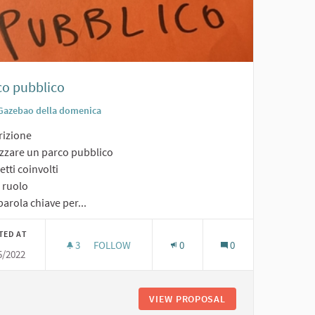
co pubblico
Gazebao della domenica
rizione
izzare un parco pubblico
tti coinvolti
o ruolo
arola chiave per...
TED AT
3
3 FOLLOWERS
FOLLOW
0
0
5/2022
PARCO PUBBLICO
TRI
VIEW PROPOSAL
PARCO PUBBLICO