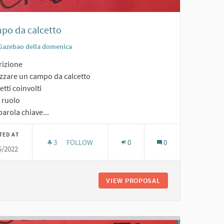
po da calcetto
Gazebao della domenica
rizione
izzare un campo da calcetto
tti coinvolti
o ruolo
arola chiave...
TED AT
3
3 FOLLOWERS
FOLLOW
0
0
5/2022
CAMPO DA CALCETTO
VIEW PROPOSAL
CAMPO DA CALCET