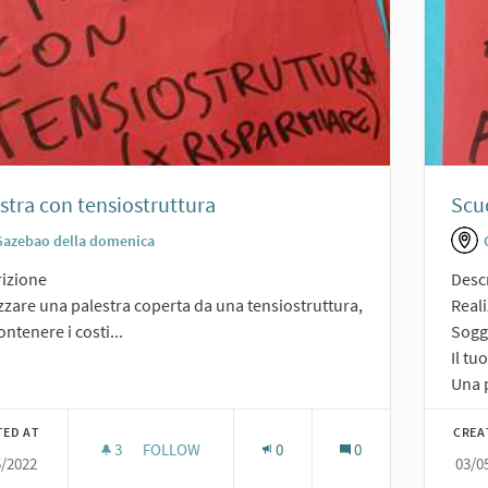
stra con tensiostruttura
Scuo
Gazebao della domenica
izione
Desc
zzare una palestra coperta da una tensiostruttura,
Reali
ontenere i costi...
Sogge
Il tu
Una p
TED AT
CREA
3
3 FOLLOWERS
FOLLOW
0
0
5/2022
03/0
PALESTRA CON TENSIOSTRUTTURA