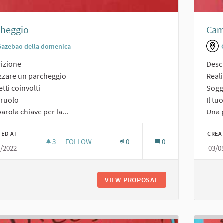
cheggio
Cam
Gazebao della domenica
izione
Desc
zzare un parcheggio
Real
tti coinvolti
Sogge
o ruolo
Il tu
arola chiave per la...
Una p
TED AT
CREA
3
3 FOLLOWERS
FOLLOW
0
0
5/2022
03/0
PARCHEGGIO
VIEW PROPOSAL
PARCHEGGIO