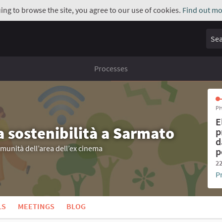
uing to browse the site, you agree to our use of cookies.
Find out mo
Sear
Processes
PH
E
a sostenibilità a Sarmato
p
d
omunità dell’area dell’ex cinema
p
22
P
LS
MEETINGS
BLOG