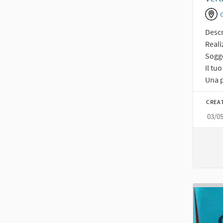
Descr
Reali
Sogge
Il tu
Una p
CREA
03/0