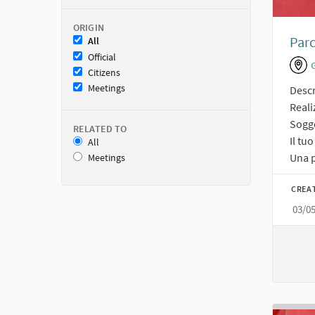
ORIGIN
Par
All
Official
Citizens
Meetings
Descr
Reali
Sogge
RELATED TO
Il tu
All
Una p
Meetings
CREA
03/0