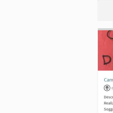
Cam
Descr
Real
Sogge