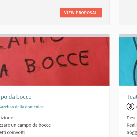
VIEW PROPOSAL
PALESTRA CON TE
po da bocce
Tea
Gazebao della domenica
izione
Desc
izzare un campo da bocce
Reali
tti coinvolti
Sogge