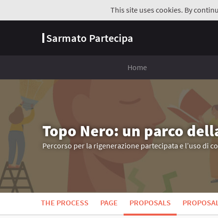
This site uses cookies. By contin
Sarmato Partecipa
Home
Topo Nero: un parco dell
Percorso per la rigenerazione partecipata e l’uso di c
THE PROCESS
PAGE
PROPOSALS
PROPOSA