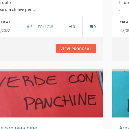
o ruolo
Il tu
arola chiave per...
...
TED AT
CREA
3
3 FOLLOWERS
FOLLOW
0
0
5/2022
03/0
CAMPO DA BOCCE
VIEW PROPOSAL
CAMPO DA BOCCE
de con panchine
Area