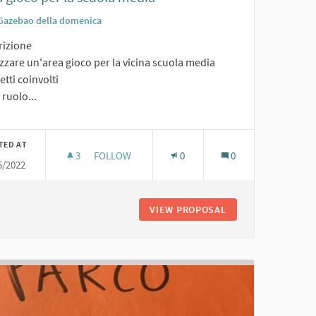
Gazebao della domenica
rizione
zzare un'area gioco per la vicina scuola media
tti coinvolti
o ruolo...
TED AT
3
3 FOLLOWERS
FOLLOW
0
0
5/2022
AREA GIOCO PER LA SCUOLA MEDIA
INE
VIEW PROPOSAL
AREA GIOCO PER L