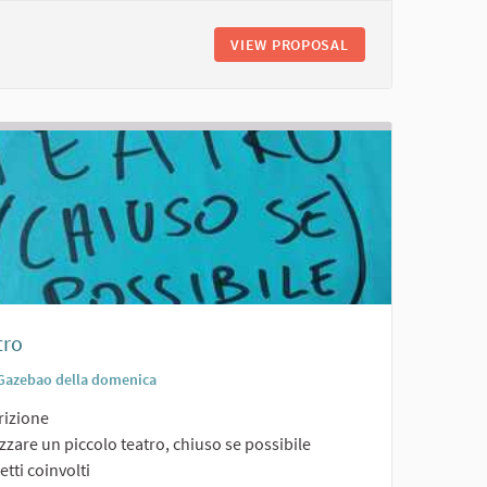
NSIOSTRUTTURA
VIEW PROPOSAL
SCUOLA ALL'APER
tro
Gazebao della domenica
rizione
zzare un piccolo teatro, chiuso se possibile
tti coinvolti