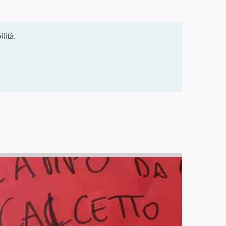
lità.