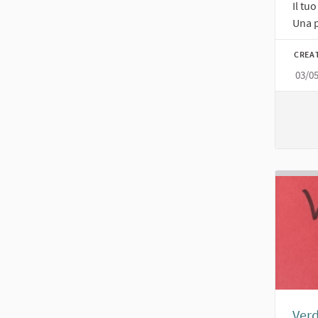
Il tu
Una p
CREA
03/0
Ver