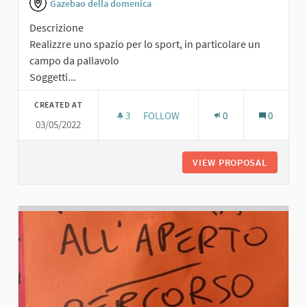
Gazebao della domenica
Descrizione
Realizzre uno spazio per lo sport, in particolare un
campo da pallavolo
Soggetti...
CREATED AT
3
3 FOLLOWERS
FOLLOW
0
0
03/05/2022
SPAZIO SPORTIVO
VIEW PROPOSAL
SPAZIO 