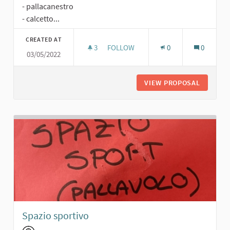
- pallacanestro
- calcetto...
CREATED AT
3
3 FOLLOWERS
FOLLOW
0
0
03/05/2022
AREA SPORT LIBERA
VIEW PROPOSAL
AREA SP
Spazio sportivo