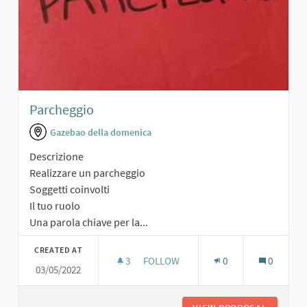
Parcheggio
Gazebao della domenica
Descrizione
Realizzare un parcheggio
Soggetti coinvolti
Il tuo ruolo
Una parola chiave per la...
CREATED AT
3
3 FOLLOWERS
FOLLOW
0
0
03/05/2022
PARCHEGGIO