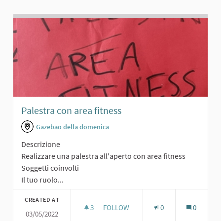
Palestra con area fitness
Gazebao della domenica
Descrizione
Realizzare una palestra all'aperto con area fitness
Soggetti coinvolti
Il tuo ruolo...
CREATED AT
3
3 FOLLOWERS
FOLLOW
0
0
03/05/2022
PALESTRA CON AREA FITNESS