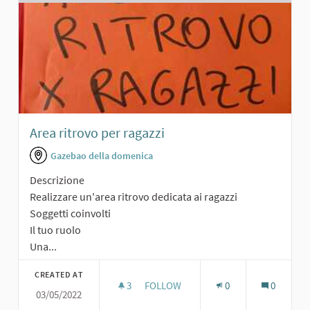
Area ritrovo per ragazzi
Gazebao della domenica
Descrizione
Realizzare un'area ritrovo dedicata ai ragazzi
Soggetti coinvolti
Il tuo ruolo
Una...
CREATED AT
3
3 FOLLOWERS
FOLLOW
0
0
03/05/2022
AREA RITROVO PER RAGAZZI