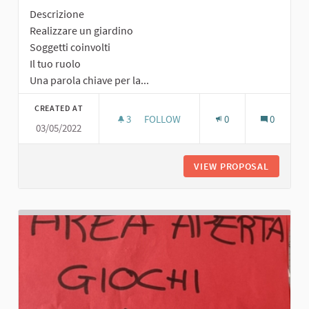
Descrizione
Realizzare un giardino
Soggetti coinvolti
Il tuo ruolo
Una parola chiave per la...
CREATED AT
3
3 FOLLOWERS
FOLLOW
0
0
03/05/2022
GIARDINO PUBBLICO
VIEW PROPOSAL
GIARDIN