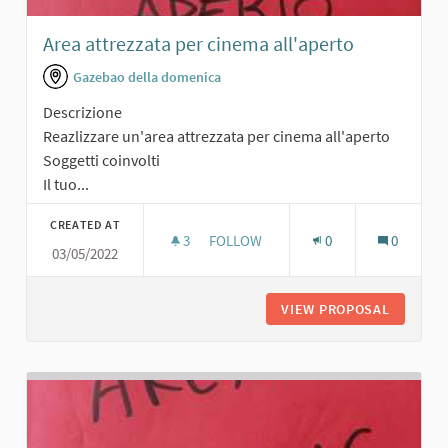
Area attrezzata per cinema all'aperto
Gazebao della domenica
Descrizione
Reazlizzare un'area attrezzata per cinema all'aperto
Soggetti coinvolti
Il tuo...
CREATED AT
3
3 FOLLOWERS
FOLLOW
0
0
03/05/2022
AREA ATTREZZATA PER CINEMA ALL'
VIEW PROPOSAL
AREA AT