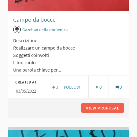
Campo da bocce
Gazebao della domenica
Descrizione
Realizzare un campo da bocce
Soggetti coinvolti
Il tuo ruolo
Una parola chiave per...
CREATED AT
3
3 FOLLOWERS
FOLLOW
0
0
03/05/2022
CAMPO DA BOCCE
VIEW PROPOSAL
CAMPO 