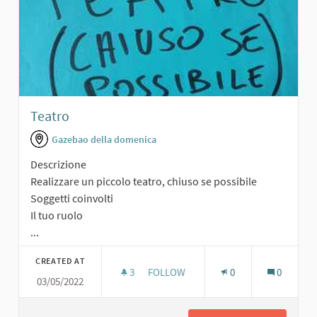
Teatro
Gazebao della domenica
Descrizione
Realizzare un piccolo teatro, chiuso se possibile
Soggetti coinvolti
Il tuo ruolo
...
CREATED AT
3
3 FOLLOWERS
FOLLOW
0
0
03/05/2022
TEATRO