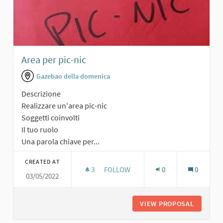
Area per pic-nic
Gazebao della domenica
Descrizione
Realizzare un'area pic-nic
Soggetti coinvolti
Il tuo ruolo
Una parola chiave per...
CREATED AT
3
3 FOLLOWERS
FOLLOW
0
0
03/05/2022
AREA PER PIC-NIC
VIEW PROPOSAL
AREA PE