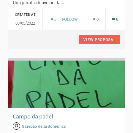
Una parola chiave per la...
CREATED AT
3
3 FOLLOWERS
FOLLOW
0
0
03/05/2022
AREA CAMPER
VIEW PROPOSAL
AREA C
Campo da padel
Gazebao della domenica