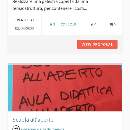
Realizzare una palestra coperta da una
tensiostruttura, per contenere i costi...
CREATED AT
3
3 FOLLOWERS
FOLLOW
0
0
03/05/2022
PALESTRA CON TENSIOSTRUTTURA
VIEW PROPOSAL
PALEST
Scuola all'aperto
Gazebao della domenica