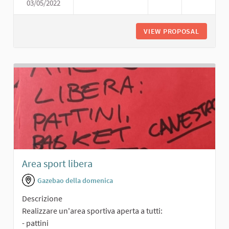
03/05/2022
PARCO PER BAMBINI
VIEW PROPOSAL
PARCO P
Area sport libera
Gazebao della domenica
Descrizione
Realizzare un'area sportiva aperta a tutti:
- pattini