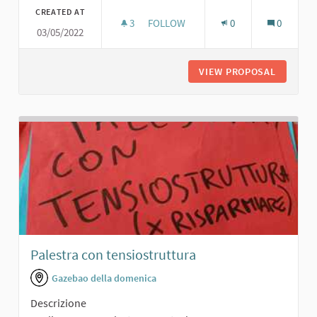
CREATED AT
3
3 FOLLOWERS
FOLLOW
0
0
03/05/2022
CAMPO DA CALCETTO
VIEW PROPOSAL
CAMPO 
Palestra con tensiostruttura
Gazebao della domenica
Descrizione