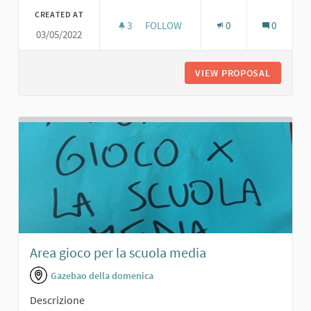
CREATED AT
3
3 FOLLOWERS
FOLLOW
0
0
03/05/2022
VERDE CON PANCHINE
VIEW PROPOSAL
VERDE C
Area gioco per la scuola media
Gazebao della domenica
Descrizione