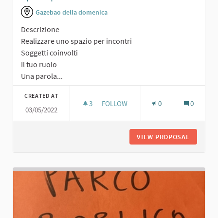
Gazebao della domenica
Descrizione
Realizzare uno spazio per incontri
Soggetti coinvolti
Il tuo ruolo
Una parola...
CREATED AT
3
3 FOLLOWERS
FOLLOW
0
0
03/05/2022
SPAZIO PER INCONTRI
VIEW PROPOSAL
SPAZIO 