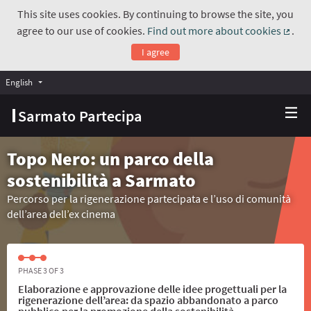
This site uses cookies. By continuing to browse the site, you
agree to our use of cookies.
Find out more about cookies
.
(Exte
I agree
English
Choose language
Scegli la lingua
Sarmato Partecipa
Topo Nero: un parco della
sostenibilità a Sarmato
Percorso per la rigenerazione partecipata e l’uso di comunità
dell’area dell’ex cinema
PHASE 3 OF 3
Elaborazione e approvazione delle idee progettuali per la
rigenerazione dell’area: da spazio abbandonato a parco
pubblico per la promozione della sostenibilità