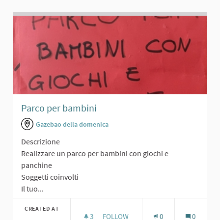
Parco per bambini
Gazebao della domenica
Descrizione
Realizzare un parco per bambini con giochi e
panchine
Soggetti coinvolti
Il tuo...
CREATED AT
3
3 FOLLOWERS
FOLLOW
0
0