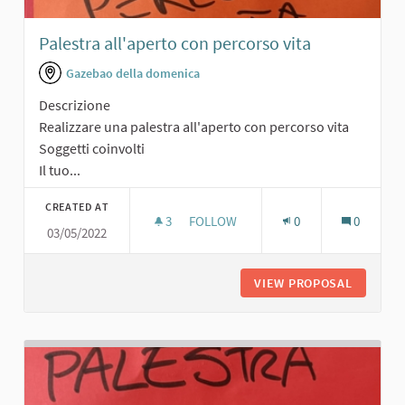
Palestra all'aperto con percorso vita
Gazebao della domenica
Descrizione
Realizzare una palestra all'aperto con percorso vita
Soggetti coinvolti
Il tuo...
CREATED AT
3
3 FOLLOWERS
FOLLOW
0
0
03/05/2022
PALESTRA ALL'APERTO CON PERCOR
VIEW PROPOSAL
PALESTR