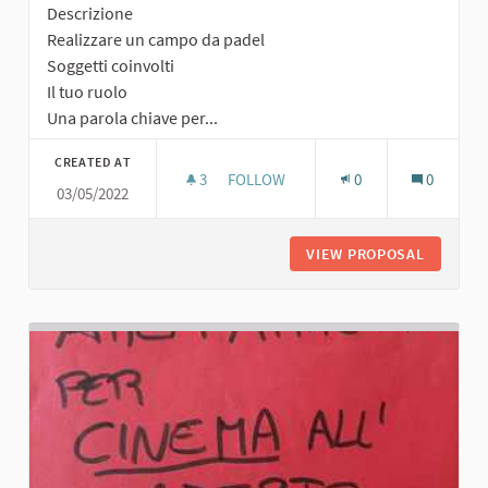
Descrizione
Realizzare un campo da padel
Soggetti coinvolti
Il tuo ruolo
Una parola chiave per...
CREATED AT
3
3 FOLLOWERS
FOLLOW
0
0
03/05/2022
CAMPO DA PADEL
VIEW PROPOSAL
CAMPO D