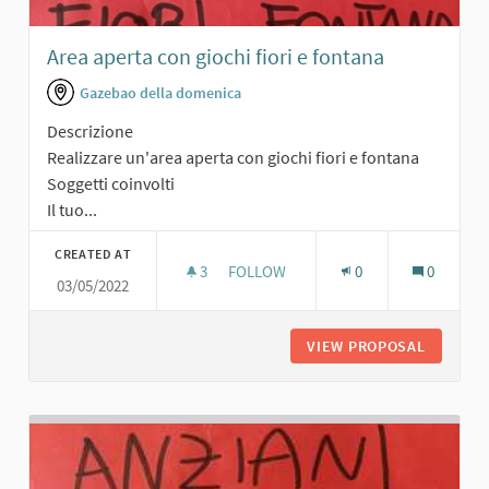
Area aperta con giochi fiori e fontana
Gazebao della domenica
Descrizione
Realizzare un'area aperta con giochi fiori e fontana
Soggetti coinvolti
Il tuo...
CREATED AT
3
3 FOLLOWERS
FOLLOW
0
0
03/05/2022
AREA APERTA CON GIOCHI FIORI E 
VIEW PROPOSAL
AREA AP