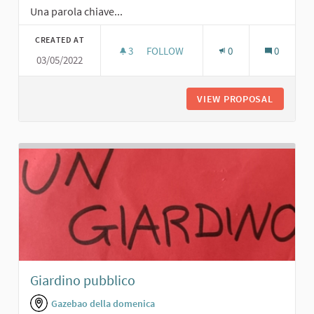
Una parola chiave...
CREATED AT
3
3 FOLLOWERS
FOLLOW
0
0
03/05/2022
UN POSTO ALL'OMBRA
VIEW PROPOSAL
UN POST
Giardino pubblico
Gazebao della domenica