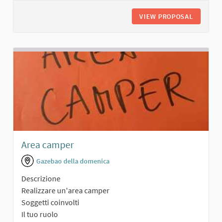
VIEW PROPOSAL
AREA RI
Area camper
Gazebao della domenica
Descrizione
Realizzare un'area camper
Soggetti coinvolti
Il tuo ruolo