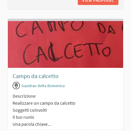
VIEW PROPOSAL
PARCHE
Campo da calcetto
Gazebao della domenica
Descrizione
Realizzare un campo da calcetto
Soggetti coinvolti
Il tuo ruolo
Una parola chiave...