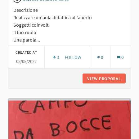
Descrizione
Realizzare un'aula didattica all'aperto
Soggetti coinvolti
Il tuo ruolo
Una parola...
CREATED AT
3
3 FOLLOWERS
FOLLOW
0
0
03/05/2022
SCUOLA ALL'APERTO
VIEW PROPOSAL
SCUOLA 