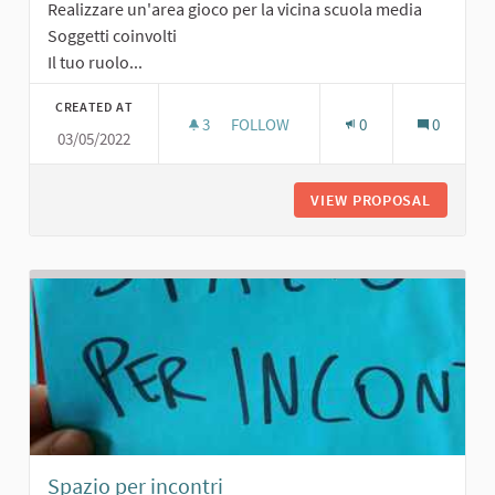
Realizzare un'area gioco per la vicina scuola media
Soggetti coinvolti
Il tuo ruolo...
CREATED AT
3
3 FOLLOWERS
FOLLOW
0
0
03/05/2022
AREA GIOCO PER LA SCUOLA MEDIA
VIEW PROPOSAL
AREA GI
Spazio per incontri