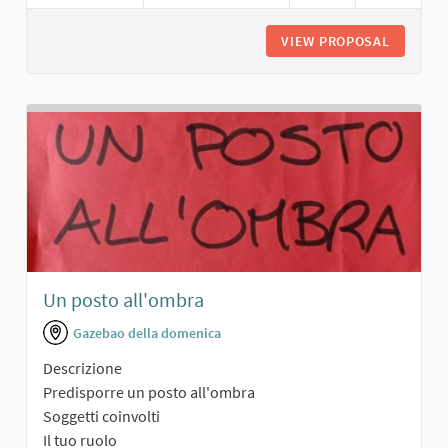
VIEW PROPOSAL
PALESTR
Un posto all'ombra
Gazebao della domenica
Descrizione
Predisporre un posto all'ombra
Soggetti coinvolti
Il tuo ruolo