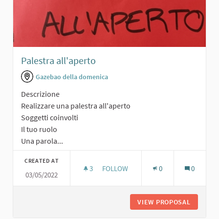
Palestra all'aperto
Gazebao della domenica
Descrizione
Realizzare una palestra all'aperto
Soggetti coinvolti
Il tuo ruolo
Una parola...
CREATED AT
3
3 FOLLOWERS
FOLLOW
0
0
03/05/2022
PALESTRA ALL'APERTO
VIEW PROPOSAL
PALESTR