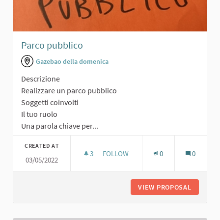
Parco pubblico
Gazebao della domenica
Descrizione
Realizzare un parco pubblico
Soggetti coinvolti
Il tuo ruolo
Una parola chiave per...
CREATED AT
3
3 FOLLOWERS
FOLLOW
0
0
03/05/2022
PARCO PUBBLICO
VIEW PROPOSAL
PARCO P