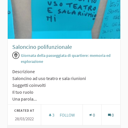
Saloncino polifunzionale
Giornata della passeggiata di quartiere: memoria ed
esplorazione
Descrizione
Saloncino ad uso teatro e sala riunioni
Soggetti coinvolti
Il tuo ruolo
Una parola...
CREATED AT
3
3 FOLLOWERS
FOLLOW
0
0
28/03/2022
SALONCINO POLIFUNZIONALE