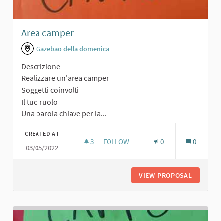
Area camper
Gazebao della domenica
Descrizione
Realizzare un'area camper
Soggetti coinvolti
Il tuo ruolo
Una parola chiave per la...
CREATED AT
3
3 FOLLOWERS
FOLLOW
0
0
03/05/2022
AREA CAMPER
VIEW PROPOSAL
AREA C