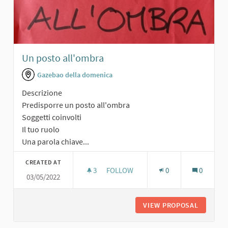
Un posto all'ombra
Gazebao della domenica
Descrizione
Predisporre un posto all'ombra
Soggetti coinvolti
Il tuo ruolo
Una parola chiave...
CREATED AT
3
3 FOLLOWERS
FOLLOW
0
0
03/05/2022
UN POSTO ALL'OMBRA
VIEW PROPOSAL
UN POST