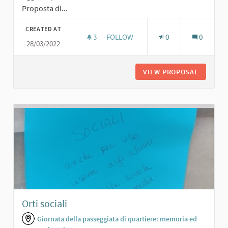
Proposta di...
CREATED AT
3
3 FOLLOWERS
FOLLOW
0
0
28/03/2022
PISTA DI ATLETICA E RIVENDITA DI O
VIEW PROPOSAL
PISTA D
Orti sociali
Giornata della passeggiata di quartiere: memoria ed