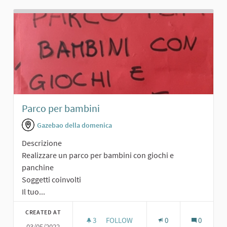
Parco per bambini
Gazebao della domenica
Descrizione
Realizzare un parco per bambini con giochi e
panchine
Soggetti coinvolti
Il tuo...
CREATED AT
3
3 FOLLOWERS
FOLLOW
0
0
03/05/2022