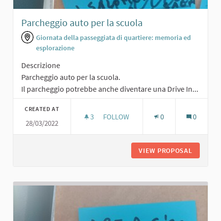
Parcheggio auto per la scuola
Giornata della passeggiata di quartiere: memoria ed
esplorazione
Descrizione
Parcheggio auto per la scuola.
Il parcheggio potrebbe anche diventare una Drive In...
CREATED AT
3
3 FOLLOWERS
FOLLOW
0
0
28/03/2022
PARCHEGGIO AUTO PER LA SCUOLA
VIEW PROPOSAL
PARCHEG