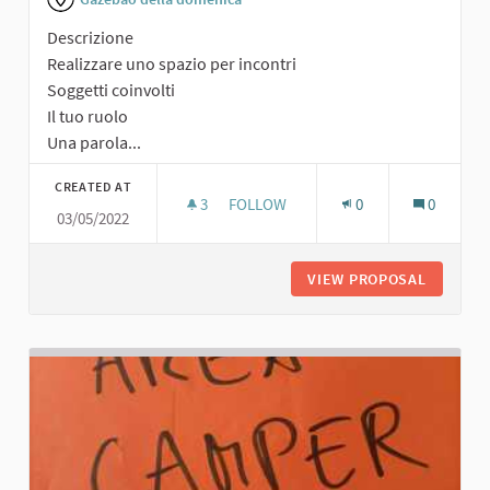
Descrizione
Realizzare uno spazio per incontri
Soggetti coinvolti
Il tuo ruolo
Una parola...
CREATED AT
3
3 FOLLOWERS
FOLLOW
0
0
03/05/2022
SPAZIO PER INCONTRI
VIEW PROPOSAL
SPAZIO 