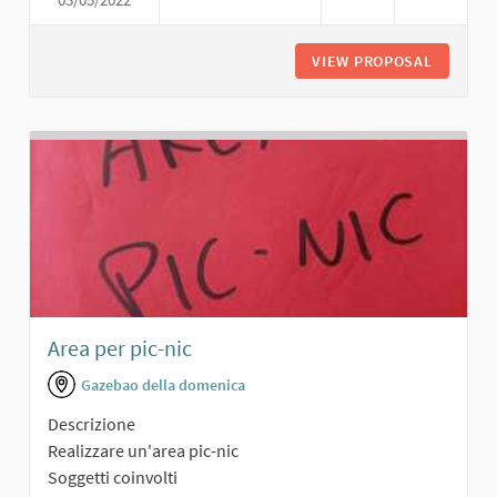
PARCO PER BAMBINI
VIEW PROPOSAL
PARCO P
Area per pic-nic
Gazebao della domenica
Descrizione
Realizzare un'area pic-nic
Soggetti coinvolti