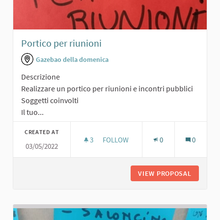
Portico per riunioni
Gazebao della domenica
Descrizione
Realizzare un portico per riunioni e incontri pubblici
Soggetti coinvolti
Il tuo...
CREATED AT
3
3 FOLLOWERS
FOLLOW
0
0
03/05/2022
PORTICO PER RIUNIONI
VIEW PROPOSAL
PORTICO