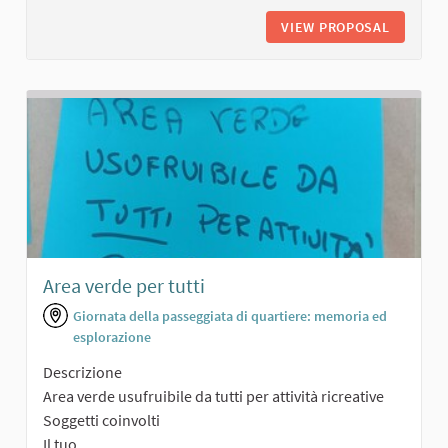
VIEW PROPOSAL
PERCORS
Area verde per tutti
Giornata della passeggiata di quartiere: memoria ed
esplorazione
Descrizione
Area verde usufruibile da tutti per attività ricreative
Soggetti coinvolti
Il tuo...