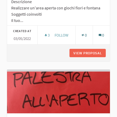
Descrizione
Realizzare un'area aperta con giochi fiori e fontana
Soggetti coinvolti
Il tuo...
CREATED AT
3
3 FOLLOWERS
FOLLOW
0
0
03/05/2022
AREA APERTA CON GIOCHI FIORI E 
VIEW PROPOSAL
AREA AP