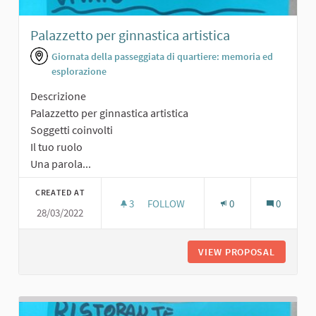
Palazzetto per ginnastica artistica
Giornata della passeggiata di quartiere: memoria ed
esplorazione
Descrizione
Palazzetto per ginnastica artistica
Soggetti coinvolti
Il tuo ruolo
Una parola...
CREATED AT
3
3 FOLLOWERS
FOLLOW
0
0
28/03/2022
PALAZZETTO PER GINNASTICA ARTIS
VIEW PROPOSAL
PALAZZE