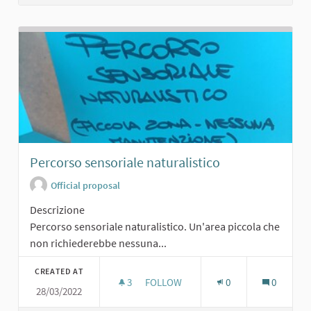
Percorso sensoriale naturalistico
Official proposal
Descrizione
Percorso sensoriale naturalistico. Un'area piccola che
non richiederebbe nessuna...
CREATED AT
3
3 FOLLOWERS
FOLLOW
0
0
28/03/2022
PERCORSO SENSORIALE NATURALIS