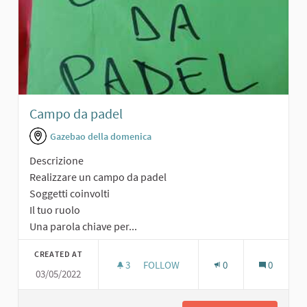
Campo da padel
Gazebao della domenica
Descrizione
Realizzare un campo da padel
Soggetti coinvolti
Il tuo ruolo
Una parola chiave per...
CREATED AT
3
3 FOLLOWERS
FOLLOW
0
0
03/05/2022
CAMPO DA PADEL