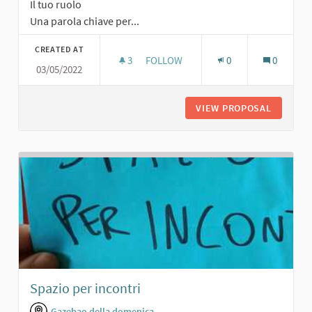
Il tuo ruolo
Una parola chiave per...
CREATED AT
3
3 FOLLOWERS
FOLLOW
0
0
03/05/2022
AREA PER PIC-NIC
VIEW PROPOSAL
AREA PE
Spazio per incontri
Gazebao della domenica