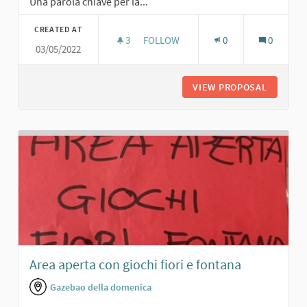
Una parola chiave per la...
CREATED AT
3
3 FOLLOWERS
FOLLOW
0
0
03/05/2022
GIARDINO PUBBLICO
VIEW PROPOSAL
GIARDIN
Area aperta con giochi fiori e fontana
Gazebao della domenica