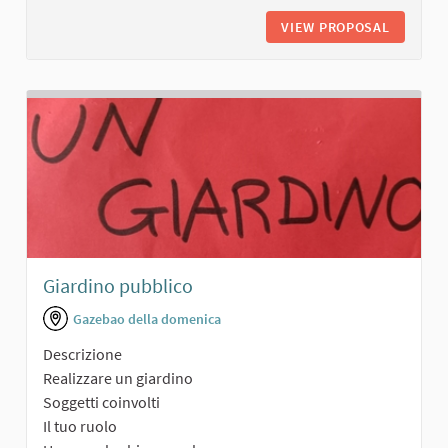
VIEW PROPOSAL
PARCO A
Giardino pubblico
Gazebao della domenica
Descrizione
Realizzare un giardino
Soggetti coinvolti
Il tuo ruolo