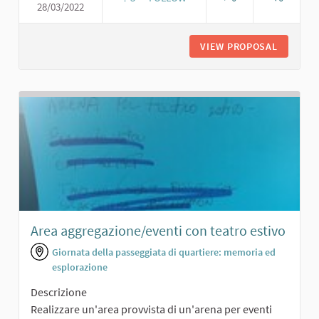
28/03/2022
GIARDINO CON AREA SPORTIVA
VIEW PROPOSAL
GIARDIN
Area aggregazione/eventi con teatro estivo
Giornata della passeggiata di quartiere: memoria ed
esplorazione
Descrizione
Realizzare un'area provvista di un'arena per eventi