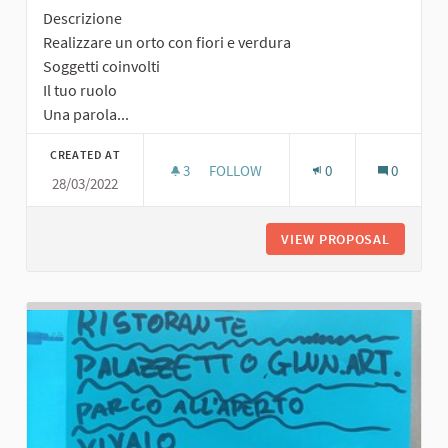
Descrizione
Realizzare un orto con fiori e verdura
Soggetti coinvolti
Il tuo ruolo
Una parola...
CREATED AT
3
3 FOLLOWERS
FOLLOW
0
0
28/03/2022
ORTO CON FIORI E VERDURA
VIEW PROPOSAL
ORTO CO