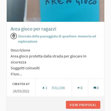
Area gioco per ragazzi
Giornata della passeggiata di quartiere: memoria ed
esplorazione
Descrizione
Area gioco protetta dalla strada per giocare in
sicurezza
Soggetti coinvolti
Il tuo...
CREATED AT
3
3 FOLLOWERS
FOLLOW
0
0
28/03/2022
AREA GIOCO PER RAGAZZI
VIEW PROPOSAL
AREA GI