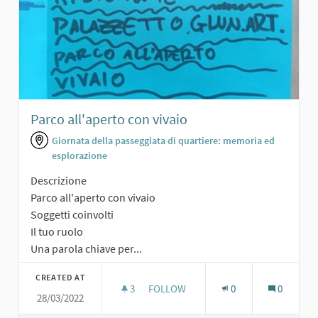
Parco all'aperto con vivaio
Giornata della passeggiata di quartiere: memoria ed
esplorazione
Descrizione
Parco all'aperto con vivaio
Soggetti coinvolti
Il tuo ruolo
Una parola chiave per...
CREATED AT
3
3 FOLLOWERS
FOLLOW
0
0
28/03/2022
PARCO ALL'APERTO CON VIVAIO