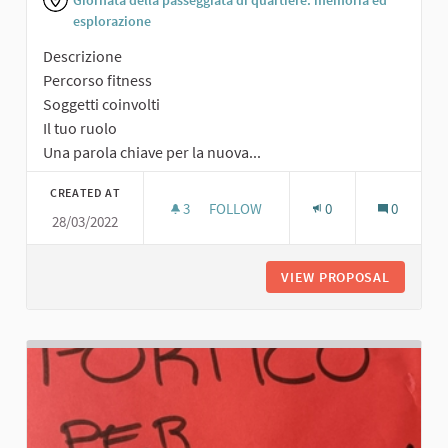
Giornata della passeggiata di quartiere: memoria ed
esplorazione
Descrizione
Percorso fitness
Soggetti coinvolti
Il tuo ruolo
Una parola chiave per la nuova...
CREATED AT
3
3 FOLLOWERS
FOLLOW
0
0
28/03/2022
PERCORSO FITNESS
VIEW PROPOSAL
PERCORS