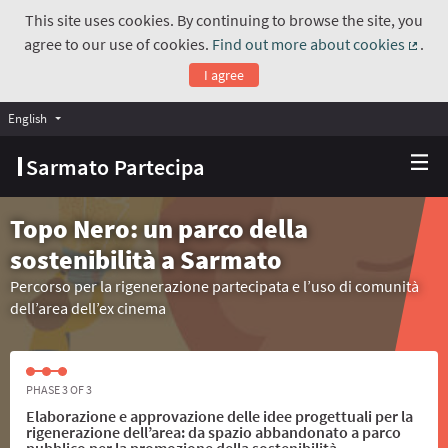
This site uses cookies. By continuing to browse the site, you
agree to our use of cookies.
Find out more about cookies
.
(Exte
I agree
English
Choose language
Scegli la lingua
Sarmato Partecipa
Topo Nero: un parco della
sostenibilità a Sarmato
Percorso per la rigenerazione partecipata e l’uso di comunità
dell’area dell’ex cinema
PHASE 3 OF 3
Elaborazione e approvazione delle idee progettuali per la
rigenerazione dell’area: da spazio abbandonato a parco
pubblico per la promozione della sostenibilità