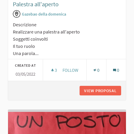
Palestra all'aperto
Gazebao della domenica
Descrizione
Realizzare una palestra all'aperto
Soggetti coinvolti
Il tuo ruolo
Una parola...
CREATED AT
3
3 FOLLOWERS
FOLLOW
0
0
03/05/2022
PALESTRA ALL'APERTO
VIEW PROPOSAL
PALESTR