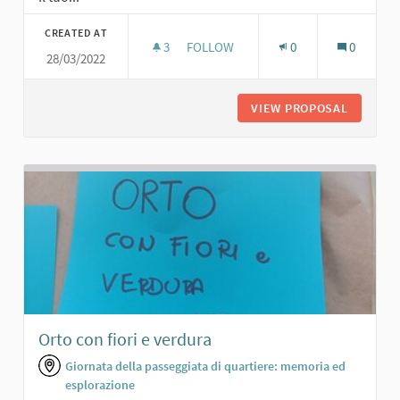
CREATED AT
3
3 FOLLOWERS
FOLLOW
0
0
28/03/2022
AREA VERDE PER TUTTI
VIEW PROPOSAL
AREA VE
Orto con fiori e verdura
Giornata della passeggiata di quartiere: memoria ed
esplorazione