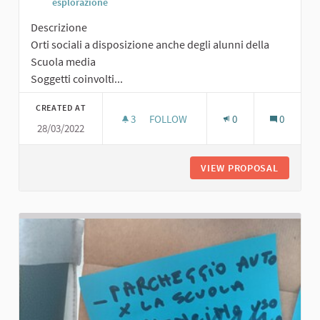
esplorazione
Descrizione
Orti sociali a disposizione anche degli alunni della
Scuola media
Soggetti coinvolti...
CREATED AT
3
3 FOLLOWERS
FOLLOW
0
0
28/03/2022
ORTI SOCIALI
VIEW PROPOSAL
ORTI SO