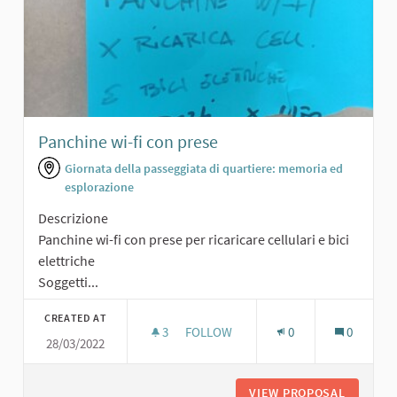
Panchine wi-fi con prese
Giornata della passeggiata di quartiere: memoria ed
esplorazione
Descrizione
Panchine wi-fi con prese per ricaricare cellulari e bici
elettriche
Soggetti...
CREATED AT
3
3 FOLLOWERS
FOLLOW
0
0
28/03/2022
PANCHINE WI-FI CON PRESE
VIEW PROPOSAL
PANCHIN