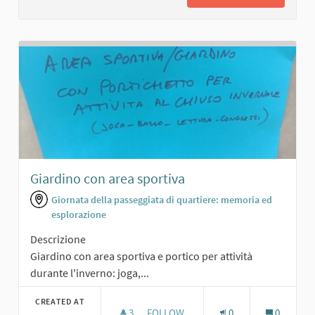
Giardino con area sportiva
Giornata della passeggiata di quartiere: memoria ed
esplorazione
Descrizione
Giardino con area sportiva e portico per attività
durante l'inverno: joga,...
CREATED AT
3
3 FOLLOWERS
FOLLOW
0
0