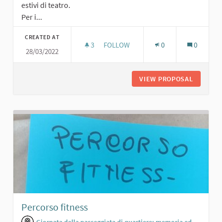
estivi di teatro.
Per i...
CREATED AT
3
3 FOLLOWERS
FOLLOW
0
0
28/03/2022
AREA AGGREGAZIONE/EVENTI CON T
VIEW PROPOSAL
AREA AG
Percorso fitness